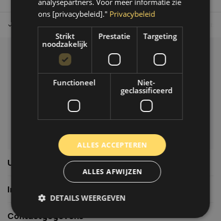
analysepartners. Voor meer informatie zie
ons [privacybeleid]."
Privacybeleid
Tot 30 dagen retour sturen.
Op werkdagen voor 14.00 uur bes
Strikt
Prestatie
Targeting
noodzakelijk
Klantenservice
Veelgestelde vragen
Functioneel
Niet-
06-39119169
geclassificeerd
info@autoklusser.nl
ALLES ACCEPTEREN
Usefull links
ALLES AFWIJZEN
Informatie
DETAILS WEERGEVEN
Contactgegevens