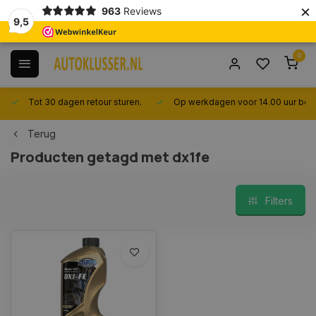
×
963
Reviews
9,5
0
Tot 30 dagen retour sturen.
Op werkdagen voor 14.00 uur best
Terug
Producten getagd met dx1fe
Filters