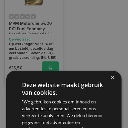
MPM Motorolie 5w20
DX1 Fuel Economy
Premium Synthetic | 1
Liter | 05001DX1-FE
Op voorraad
Op werkdagen voor 14.00
uur besteld, dezelfde dag
verzonden. Boven de 50,-
gratis verzending. (NL & BE)
€15,50
×
Vergelijk
Deze website maakt gebruik
van cookies.
"We gebruiken cookies om inhoud en
1
advertenties te personaliseren en ons
verkeer te analyseren. We delen hiervoor
gegevens met advertentie- en