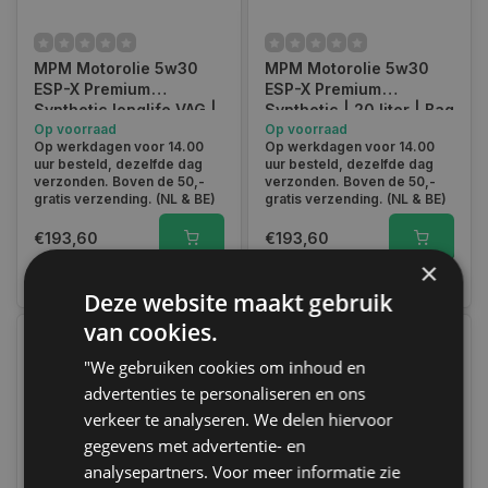
MPM Motorolie 5w30
MPM Motorolie 5w30
ESP-X Premium
ESP-X Premium
Synthetic longlife VAG |
Synthetic | 20 liter | Bag
20 Liter | 05020ESP-X
Op voorraad
In Box | 05020ESPX
Op voorraad
Op werkdagen voor 14.00
Op werkdagen voor 14.00
uur besteld, dezelfde dag
uur besteld, dezelfde dag
verzonden. Boven de 50,-
verzonden. Boven de 50,-
gratis verzending. (NL & BE)
gratis verzending. (NL & BE)
€193,60
€193,60
×
Vergelijk
Vergelijk
Deze website maakt gebruik
van cookies.
"We gebruiken cookies om inhoud en
advertenties te personaliseren en ons
verkeer te analyseren. We delen hiervoor
gegevens met advertentie- en
analysepartners. Voor meer informatie zie