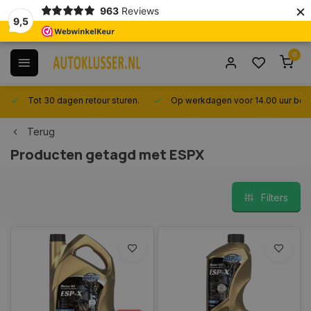
×
963
Reviews
9,5
0
Tot 30 dagen retour sturen.
Op werkdagen voor 14.00 uur best
Terug
Producten getagd met ESPX
Filters