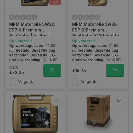
-2%
MPM Motorolie 5W30
MPM Motorolie 5w30
ESP-X Premium
ESP-X Premium
Synthetic | 5 Liter |
Synthetic VAG longlife
05005ESP-X
Op voorraad
504.00/507.00 | 1 Liter |
Op voorraad
Op werkdagen voor 14.00
Op werkdagen voor 14.00
05001ESP-X
uur besteld, dezelfde dag
uur besteld, dezelfde dag
verzonden. Boven de 50,-
verzonden. Boven de 50,-
gratis verzending. (NL & BE)
gratis verzending. (NL & BE)
€73,75
€15,75
€72,25
Vergelijk
Vergelijk