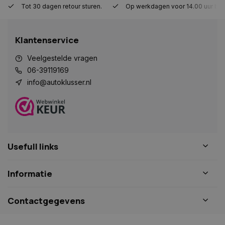
Tot 30 dagen retour sturen.
Op werkdagen voor 14.00 uur bes
Strikt noodzakelijk
Prestatie
Targeting
Functioneel
Niet-geclassificeerd
Klantenservice
Strikt noodzakelijke cookies maken de
kernfunctionaliteiten van de website mogelijk, zoals
gebruikersaanmelding en accountbeheer. De
Veelgestelde vragen
website kan niet goed worden gebruikt zonder de
06-39119169
strikt noodzakelijke cookies.
info@autoklusser.nl
Naam
Aanbieder
/
Domein
Vervaldat
COOKIELAW_STATS
www.autoklusser.nl
1 jaar
Usefull links
session_id
www.autoklusser.nl
29 minute
Informatie
53 seconde
Contactgegevens