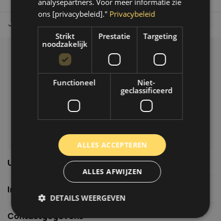
analysepartners. Voor meer informatie zie
ons [privacybeleid]."
Privacybeleid
Tot 30 dagen retour sturen.
Op werkdagen voor 14.00 uur bes
Strikt
Prestatie
Targeting
noodzakelijk
Klantenservice
Veelgestelde vragen
Functioneel
Niet-
06-39119169
geclassificeerd
info@autoklusser.nl
ALLES ACCEPTEREN
Usefull links
ALLES AFWIJZEN
Informatie
DETAILS WEERGEVEN
Contactgegevens