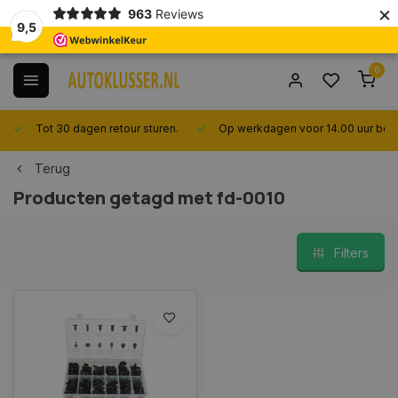
×
963
Reviews
9,5
0
Tot 30 dagen retour sturen.
Op werkdagen voor 14.00 uur best
Terug
Producten getagd met fd-0010
Filters