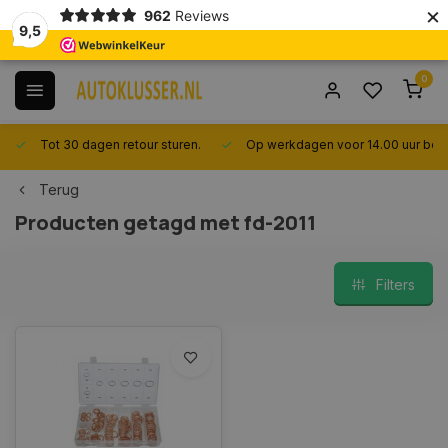
×
962
Reviews
9,5
0
Tot 30 dagen retour sturen.
Op werkdagen voor 14.00 uur best
Terug
Producten getagd met fd-2011
Filters