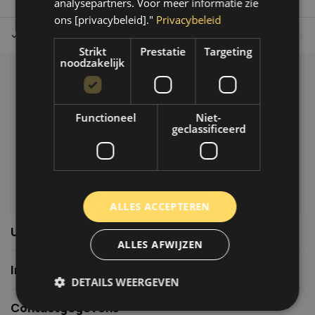
analysepartners. Voor meer informatie zie
ons [privacybeleid]."
Privacybeleid
Tot 30 dagen retour sturen.
Op werkdagen voor 14.00 uur bes
Strikt
Prestatie
Targeting
noodzakelijk
Klantenservice
Veelgestelde vragen
Functioneel
Niet-
06-39119169
geclassificeerd
info@autoklusser.nl
ALLES ACCEPTEREN
Usefull links
ALLES AFWIJZEN
Informatie
DETAILS WEERGEVEN
Contactgegevens