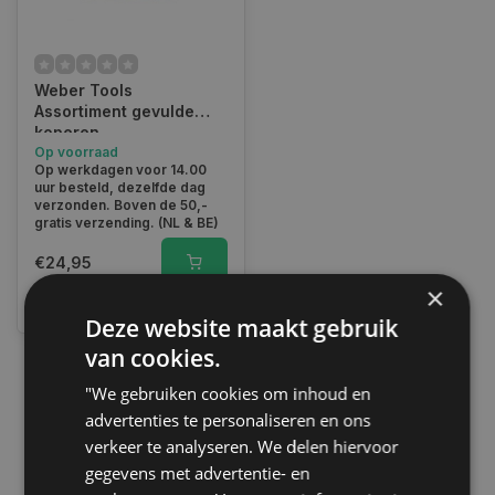
Weber Tools
Assortiment gevulde
koperen
carterplugringen 150-
Op voorraad
Op werkdagen voor 14.00
delig FD-2011
uur besteld, dezelfde dag
verzonden. Boven de 50,-
gratis verzending. (NL & BE)
€24,95
×
Vergelijk
Deze website maakt gebruik
van cookies.
"We gebruiken cookies om inhoud en
1
advertenties te personaliseren en ons
verkeer te analyseren. We delen hiervoor
gegevens met advertentie- en