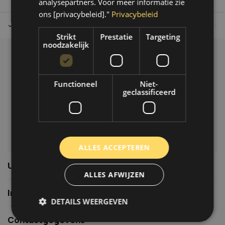
analysepartners. Voor meer informatie zie
ons [privacybeleid]."
Privacybeleid
Tot 30 dagen retour sturen.
Op werkdagen voor 14.00 uur bes
Strikt
Prestatie
Targeting
noodzakelijk
Klantenservice
Veelgestelde vragen
Functioneel
Niet-
06-39119169
geclassificeerd
info@autoklusser.nl
ALLES ACCEPTEREN
Usefull links
ALLES AFWIJZEN
Informatie
DETAILS WEERGEVEN
Contactgegevens