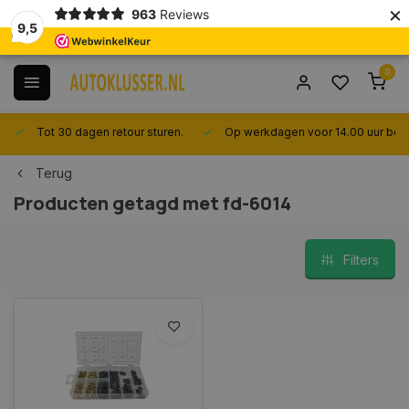
×
963
Reviews
9,5
0
Tot 30 dagen retour sturen.
Op werkdagen voor 14.00 uur best
Terug
Producten getagd met fd-6014
Filters