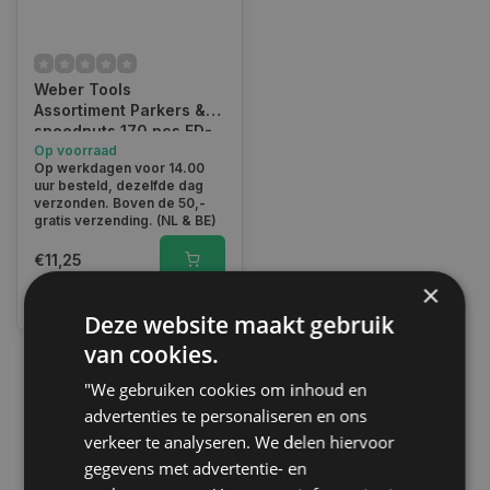
Weber Tools
Assortiment Parkers &
speednuts 170 pcs FD-
6014
Op voorraad
Op werkdagen voor 14.00
uur besteld, dezelfde dag
verzonden. Boven de 50,-
gratis verzending. (NL & BE)
€11,25
×
Vergelijk
Deze website maakt gebruik
van cookies.
"We gebruiken cookies om inhoud en
1
advertenties te personaliseren en ons
verkeer te analyseren. We delen hiervoor
gegevens met advertentie- en