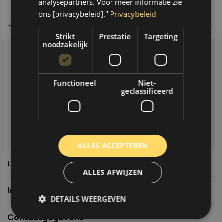
analysepartners. Voor meer informatie zie
ons [privacybeleid]."
Privacybeleid
Tot 30 dagen retour sturen.
Op werkdagen voor 14.00 uur bes
Strikt
Prestatie
Targeting
noodzakelijk
Klantenservice
Veelgestelde vragen
Functioneel
Niet-
06-39119169
geclassificeerd
info@autoklusser.nl
ALLES ACCEPTEREN
Usefull links
ALLES AFWIJZEN
Informatie
DETAILS WEERGEVEN
Contactgegevens