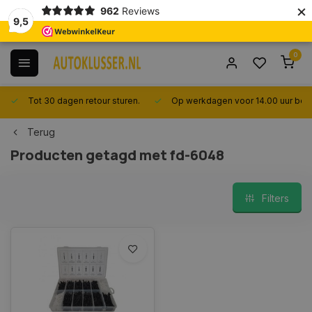
×
962
Reviews
9,5
0
Tot 30 dagen retour sturen.
Op werkdagen voor 14.00 uur best
Terug
Producten getagd met fd-6048
Filters