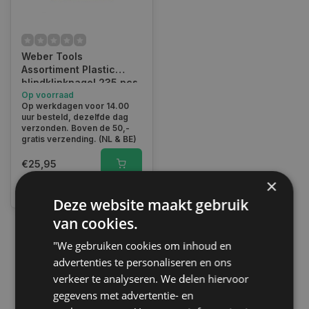
Weber Tools
Assortiment Plastic
blindklinknagel 235 pcs
FD-6048
Op voorraad
Op werkdagen voor 14.00
uur besteld, dezelfde dag
verzonden. Boven de 50,-
gratis verzending. (NL & BE)
€25,95
×
Vergelijk
Deze website maakt gebruik
van cookies.
"We gebruiken cookies om inhoud en
1
advertenties te personaliseren en ons
verkeer te analyseren. We delen hiervoor
gegevens met advertentie- en