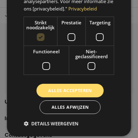
analysepartners. Voor meer informatie zie
ons [privacybeleid]."
Privacybeleid
Tot 30 dagen retour sturen.
Op werkdagen voor 14.00 uur bes
Strikt
Prestatie
Targeting
noodzakelijk
Klantenservice
Veelgestelde vragen
Functioneel
Niet-
06-39119169
geclassificeerd
info@autoklusser.nl
ALLES ACCEPTEREN
Usefull links
ALLES AFWIJZEN
Informatie
DETAILS WEERGEVEN
Contactgegevens