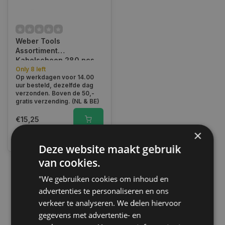
Weber Tools
Assortiment
Kabelschoen 280 pcs
FD-6051
Only 8 left
Op werkdagen voor 14.00
uur besteld, dezelfde dag
verzonden. Boven de 50,-
gratis verzending. (NL & BE)
€15,25
×
Vergelijk
Deze website maakt gebruik
van cookies.
"We gebruiken cookies om inhoud en
1
advertenties te personaliseren en ons
verkeer te analyseren. We delen hiervoor
gegevens met advertentie- en