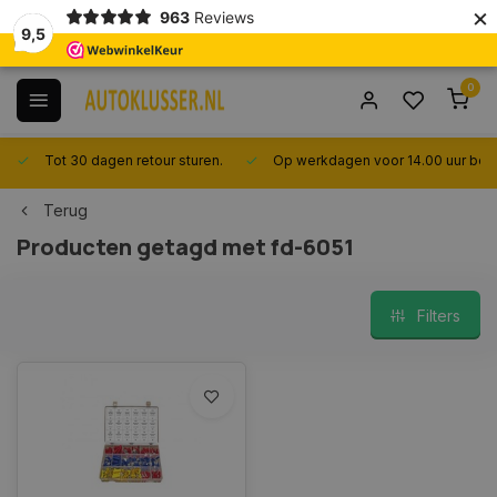
×
963
Reviews
9,5
0
Tot 30 dagen retour sturen.
Op werkdagen voor 14.00 uur best
Terug
Producten getagd met fd-6051
Filters