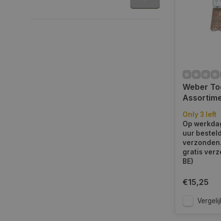
Weber To
Assortim
ringen 15
Only 3 left
6090
Op werkdag
uur bestel
verzonden.
gratis verz
BE)
€15,25
Vergelij