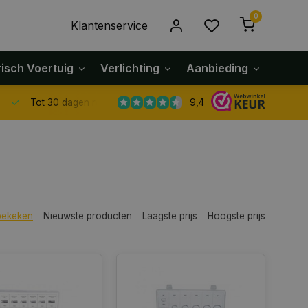
0
Klantenservice
risch Voertuig
Verlichting
Aanbieding
Klach
9,4
Tot 30 dagen retour sturen.
bekeken
Nieuwste producten
Laagste prijs
Hoogste prijs