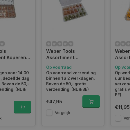
ols
Weber Tools
Weber
ent Koperen
Assortiment
Assor
0 pcs FD-
Carterpluggen en
Kabelv
Op voorraad
Op voo
afdichtingen FD-0071
110 p
en voor 14.00
Op voorraad verzending
Op wer
d, dezelfde dag
binnen 1 a 2 werkdagen.
uur bes
 Boven de 50,-
Boven de 50,- gratis
verzond
ending. (NL &
verzending. (NL & BE)
gratis 
BE)
€47,95
€11,95
Vergelijk
k
Ver