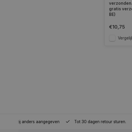
verzonden.
gratis verz
BE)
__cf_bm
€10,75
Vergelij
__cf_bm
CookieScriptConse
VISITOR_PRIVACY_
COOKIELAW
nden, tenzij anders aangegeven
Tot 30 dagen retour sturen.