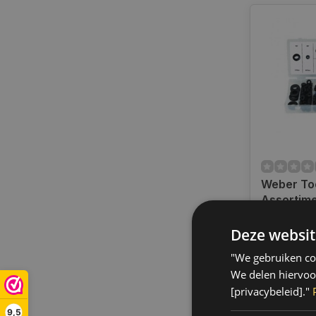
Weber To
Assortim
Doorvoer
Only 1 left
pcs FD-2
Deze websit
Op werkdag
uur bestel
"We gebruiken coo
verzonden.
We delen hiervoo
gratis verz
[privacybeleid]."
BE)
9,5