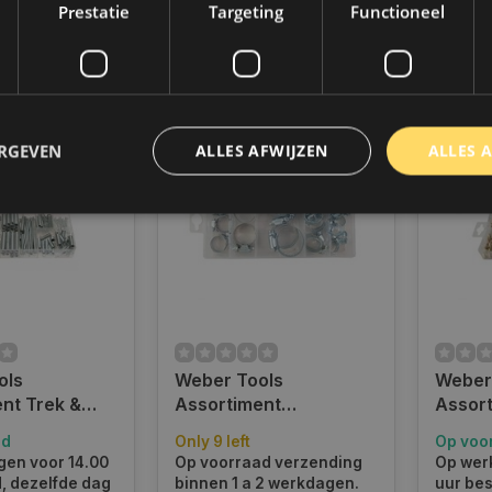
€11,25
€34,7
Prestatie
Targeting
Functioneel
k
Vergelijk
Ver
ERGEVEN
ALLES AFWIJZEN
ALLES 
trikt noodzakelijk
Prestatie
Targeting
Functioneel
Niet-geclassificee
 cookies maken de kernfunctionaliteiten van de website mogelijk, zoals gebruikersaanm
bsite kan niet goed worden gebruikt zonder de strikt noodzakelijke cookies.
Aanbieder
/
Domein
Vervaldatum
Omschrijving
ols
Weber Tools
Weber
www.autoklusser.nl
1 jaar
Dit cookie wordt gebruikt om de
gebruiker voor het gebruik van c
nt Trek &
Assortiment
Assort
te onthouden.
n FD-6006
Slangklemmen 26 pcs
speedn
ad
Only 9 left
Op voo
www.autoklusser.nl
29 minuten
Dit cookie wordt gebruikt om een 
FD-1281
6014
53 seconden
op te slaan voor uw huidige sessi
en voor 14.00
Op voorraad verzending
Op wer
sessie ID wordt gebruikt om een v
d, dezelfde dag
binnen 1 a 2 werkdagen.
uur bes
consistente gebruikerservaring t