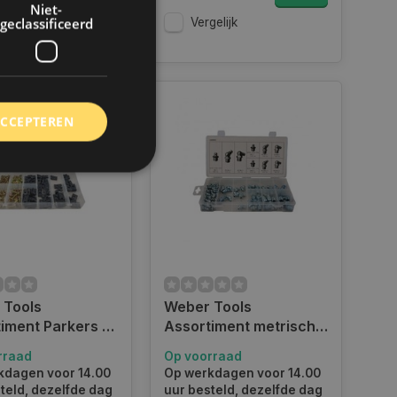
5
Niet-
geclassificeerd
Vergelijk
gelijk
ACCEPTEREN
rd
elding en
 Tools
Weber Tools
 toestemming van de
ookies op de website
iment Parkers &
Assortiment metrische
uts 170 pcs FD-
smeernippels 110-delig
rraad
Op voorraad
identificatiecode
FD-1090
e op de website. De
kdagen voor 14.00
Op werkdagen voor 14.00
eilige en
teld, dezelfde dag
uur besteld, dezelfde dag
e behouden, ervoor