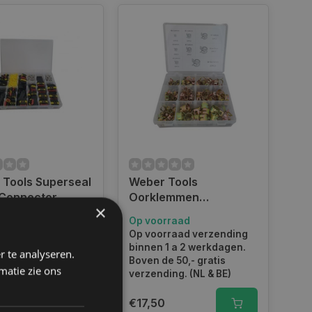
 Tools Superseal
Weber Tools
 Connector
Oorklemmen
×
iment 1004-delig
assortiment 6,5 t/m 18
rraad
Op voorraad
68
mm FD-1285
kdagen voor 14.00
Op voorraad verzending
teld, dezelfde dag
binnen 1 a 2 werkdagen.
r te analyseren.
en. Boven de 50,-
Boven de 50,- gratis
matie zie ons
verzending. (NL &
verzending. (NL & BE)
€17,50