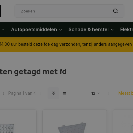
Autopoetsmiddelen
Schade & herstel
Elekt
4.00 uur besteld dezelfde dag verzonden, tenzij anders aangegeven
ten getagd met fd
Pagina 1 van 4
Meest 