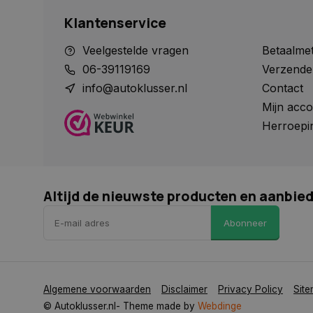
Klantenservice
Naam
Veelgestelde vragen
Betaalme
Naam
Naam
__Secure-YNID
Naam
06-39119169
Verzende
__Secure-ROLLOU
_ga
COOKIELAW_SOCIA
info@autoklusser.nl
Contact
VISITOR_INFO1_LIV
Mijn acco
Herroepi
test_cookie
_ga_HVL6YTJ21H
_ga_1234567890
YSC
Altijd de nieuwste producten en aanbie
_gcl_au
Abonneer
COOKIELAW_ADS
Algemene voorwaarden
Disclaimer
Privacy Policy
Sit
© Autoklusser.nl
- Theme made by
Webdinge
_rdt_uuid