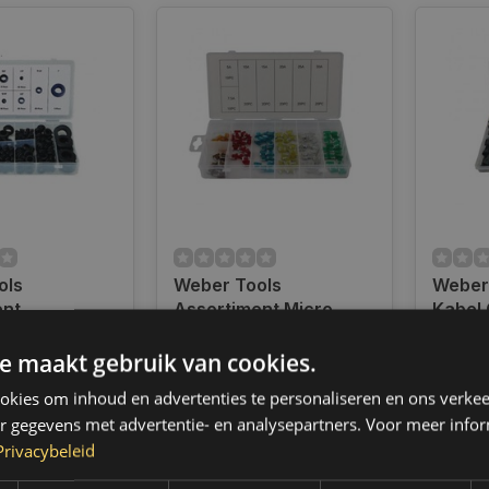
ols
Weber Tools
Weber
ent
Assortiment Micro
Kabel
rubbers 180
zekeringen 120 pcs
Assort
Only 2 left
Op voo
010
FD-1150
FD-60
e maakt gebruik van cookies.
en voor 14.00
Op werkdagen voor 14.00
Op wer
d, dezelfde dag
uur besteld, dezelfde dag
uur bes
kies om inhoud en advertenties te personaliseren en ons verkee
 Boven de 50,-
verzonden. Boven de 50,-
verzond
r gegevens met advertentie- en analysepartners. Voor meer infor
ending. (NL &
gratis verzending. (NL &
gratis 
Privacybeleid
BE)
BE)