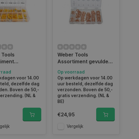
 Tools
Weber Tools
timent
Assortiment gevulde
erbinders geel
koperen
rraad
Op voorraad
cs FD-6054
carterplugringen 150-
kdagen voor 14.00
Op werkdagen voor 14.00
delig FD-2011
teld, dezelfde dag
uur besteld, dezelfde dag
en. Boven de 50,-
verzonden. Boven de 50,-
verzending. (NL &
gratis verzending. (NL &
BE)
€24,95
gelijk
Vergelijk