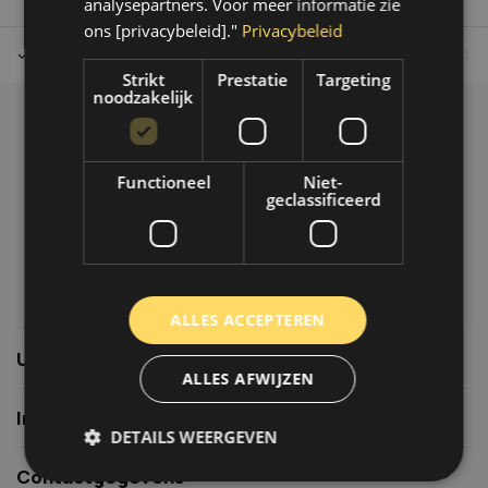
analysepartners. Voor meer informatie zie
ons [privacybeleid]."
Privacybeleid
Tot 30 dagen retour sturen.
Op werkdagen voor 14.00 uur bes
Strikt
Prestatie
Targeting
noodzakelijk
Klantenservice
Veelgestelde vragen
Functioneel
Niet-
06-39119169
geclassificeerd
info@autoklusser.nl
ALLES ACCEPTEREN
Usefull links
ALLES AFWIJZEN
Informatie
DETAILS WEERGEVEN
Contactgegevens