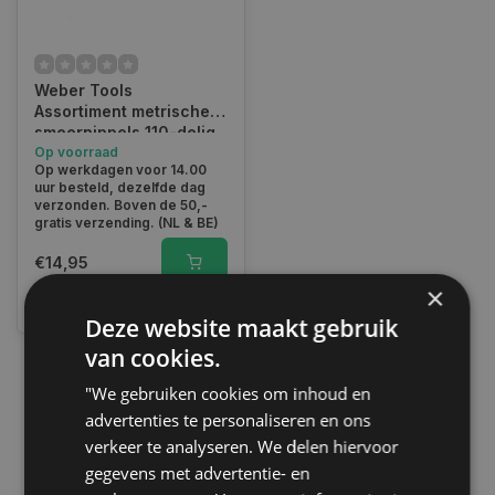
Weber Tools
Assortiment metrische
smeernippels 110-delig
FD-1090
Op voorraad
Op werkdagen voor 14.00
uur besteld, dezelfde dag
verzonden. Boven de 50,-
gratis verzending. (NL & BE)
€14,95
×
Vergelijk
Deze website maakt gebruik
van cookies.
"We gebruiken cookies om inhoud en
1
advertenties te personaliseren en ons
verkeer te analyseren. We delen hiervoor
gegevens met advertentie- en