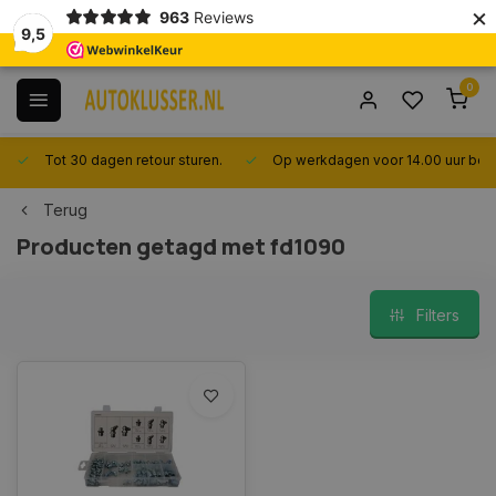
×
963
Reviews
9,5
0
Tot 30 dagen retour sturen.
Op werkdagen voor 14.00 uur best
Terug
Producten getagd met fd1090
Filters