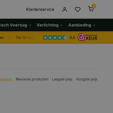
0
Klantenservice
risch Voertuig
Verlichting
Aanbieding
Klach
9,4
Tot 30 dagen retour sturen.
bekeken
Nieuwste producten
Laagste prijs
Hoogste prijs