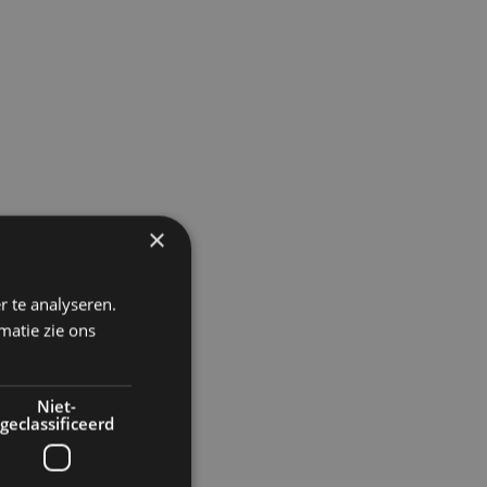
×
r te analyseren.
matie zie ons
Niet-
geclassificeerd