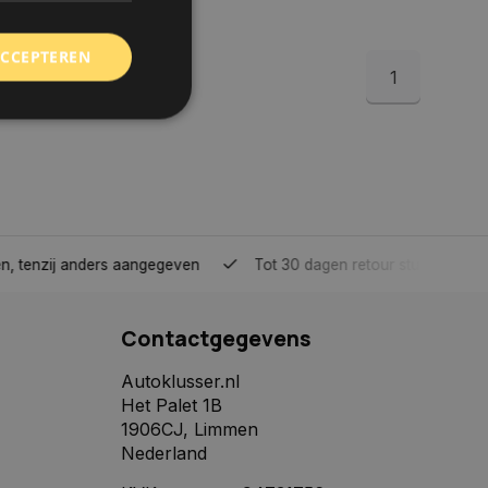
ACCEPTEREN
1
rd
elding en
tenzij anders aangegeven
Tot 30 dagen retour sturen.
 toestemming van de
ookies op de website
Contactgegevens
identificatiecode
e op de website. De
eilige en
Autoklusser.nl
e behouden, ervoor
Het Palet 1B
f item selecties
r pagina. Het slaat
1906CJ, Limmen
Nederland
derscheid te
 is gunstig voor de