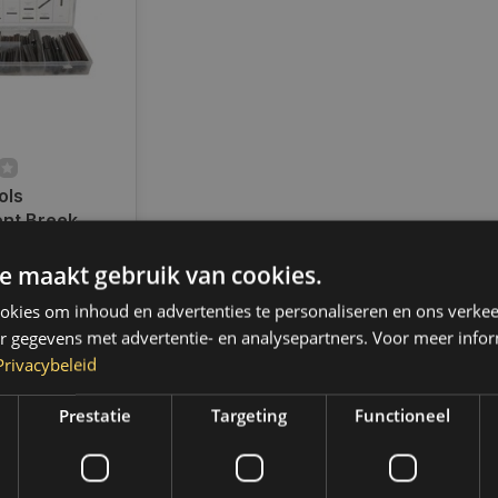
ols
nt Breek
75 pcs FD-
ad
e maakt gebruik van cookies.
en voor 14.00
d, dezelfde dag
kies om inhoud en advertenties te personaliseren en ons verkee
 Boven de 50,-
r gegevens met advertentie- en analysepartners. Voor meer infor
ending. (NL &
Privacybeleid
Prestatie
Targeting
Functioneel
k