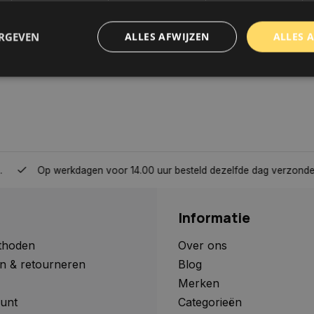
ERGEVEN
ALLES AFWIJZEN
ALLES 
trikt noodzakelijk
Prestatie
Targeting
Functioneel
Niet-geclassificee
 cookies maken de kernfunctionaliteiten van de website mogelijk, zoals gebruikersaanm
bsite kan niet goed worden gebruikt zonder de strikt noodzakelijke cookies.
Aanbieder
/
Domein
Vervaldatum
Omschrijving
Op werkdagen voor 14.00 uur besteld dezelfde dag verzonden, 
www.autoklusser.nl
1 jaar
Dit cookie wordt gebruikt om de
gebruiker voor het gebruik van c
te onthouden.
Informatie
www.autoklusser.nl
29 minuten
Dit cookie wordt gebruikt om een 
53 seconden
op te slaan voor uw huidige sessi
sessie ID wordt gebruikt om een v
thoden
Over ons
consistente gebruikerservaring t
n & retourneren
Blog
te zorgen dat pagina wijzigingen o
worden onthouden van pagina naa
Merken
geen persoonlijke gegevens op.
unt
Categorieën
29 minuten
Deze cookie wordt gebruikt om on
Cloudflare Inc.
Google Privacy Policy
57 seconden
maken tussen mensen en bots. Dit
.webshopapp.com