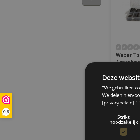
Weber To
Assortime
pennen 2
Op voorra
1201
Deze websit
Op werkdag
uur bestel
"We gebruiken coo
verzonden.
We delen hiervoo
gratis verz
[privacybeleid]."
BE)
9,5
€15,25
Strikt
noodzakelijk
Vergelij