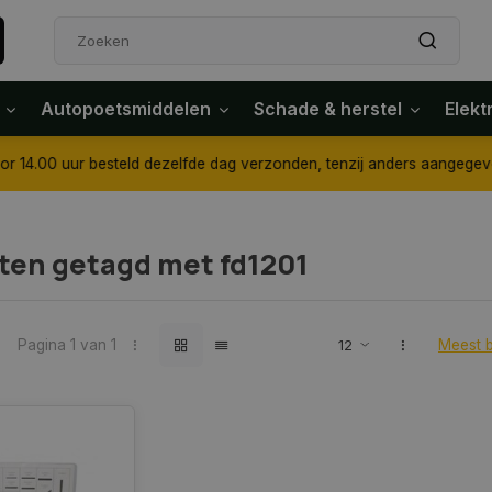
Autopoetsmiddelen
Schade & herstel
Elekt
4.00 uur besteld dezelfde dag verzonden, tenzij anders aangegeven
ten getagd met fd1201
Pagina 1 van 1
Meest 