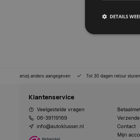
DETAILS WE
S
Strikt noodzakelijke
accountbeheer. De we
Naam
nden, tenzij anders aangegeven
Tot 30 dagen retour sturen.
COOKIELAW_STATS
Klantenservice
session_id
Veelgestelde vragen
Betaalme
06-39119169
Verzende
info@autoklusser.nl
Contact
Mijn acco
__cf_bm