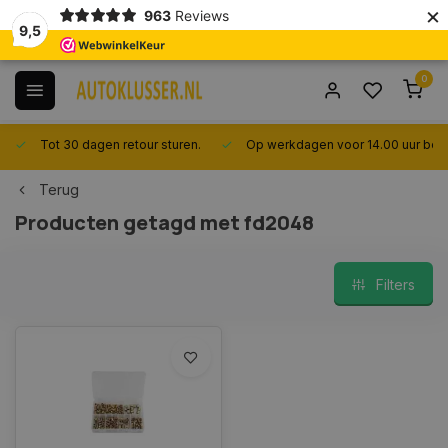
×
963
Reviews
9,5
0
Tot 30 dagen retour sturen.
Op werkdagen voor 14.00 uur best
Terug
Producten getagd met fd2048
Filters