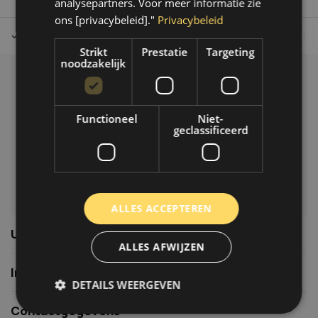
analysepartners. Voor meer informatie zie
ons [privacybeleid]."
Privacybeleid
Tot 30 dagen retour sturen.
Op werkdagen voor 14.00 uur bes
Strikt
Prestatie
Targeting
noodzakelijk
Klantenservice
Veelgestelde vragen
Functioneel
Niet-
06-39119169
geclassificeerd
info@autoklusser.nl
ALLES ACCEPTEREN
Usefull links
ALLES AFWIJZEN
Informatie
DETAILS WEERGEVEN
Contactgegevens