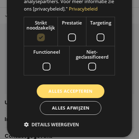
analysepartners. Voor meer informatie zie
ons [privacybeleid]."
Privacybeleid
Tot 30 dagen retour sturen.
Op werkdagen voor 14.00 uur bes
Strikt
Prestatie
Targeting
noodzakelijk
Klantenservice
Veelgestelde vragen
Functioneel
Niet-
06-39119169
geclassificeerd
info@autoklusser.nl
ALLES ACCEPTEREN
Usefull links
ALLES AFWIJZEN
Informatie
DETAILS WEERGEVEN
Contactgegevens