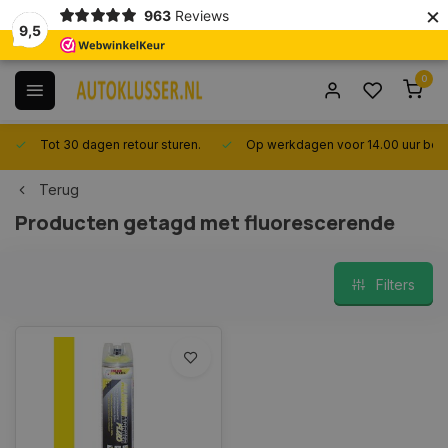
×
963
Reviews
9,5
0
Tot 30 dagen retour sturen.
Op werkdagen voor 14.00 uur best
Terug
Producten getagd met fluorescerende
Filters