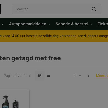
Autopoetsmiddelen
Schade & herstel
Elekt
4.00 uur besteld dezelfde dag verzonden, tenzij anders aangegeven
ten getagd met free
Pagina 1 van 1
Meest 