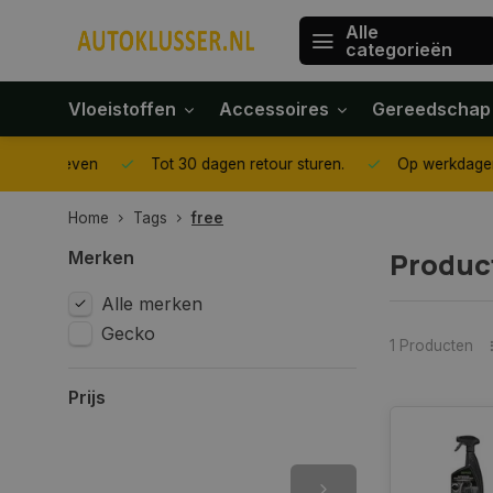
Alle
categorieën
Vloeistoffen
Accessoires
Gereedschap
gegeven
Tot 30 dagen retour sturen.
Op werkdagen voor 1
Home
Tags
free
Produc
Merken
Alle merken
Gecko
1 Producten
Prijs