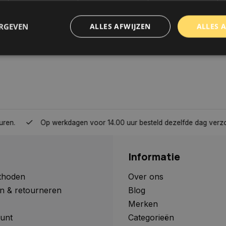
ERGEVEN
ALLES AFWIJZEN
ALLES 
trikt noodzakelijk
Prestatie
Targeting
Functioneel
Niet-geclassificee
 cookies maken de kernfunctionaliteiten van de website mogelijk, zoals gebruikersaanm
bsite kan niet goed worden gebruikt zonder de strikt noodzakelijke cookies.
Aanbieder
/
Domein
Vervaldatum
Omschrijving
Op werkdagen voor 14.00 uur besteld dezelfde dag verzonden, 
www.autoklusser.nl
1 jaar
Dit cookie wordt gebruikt om de
gebruiker voor het gebruik van c
te onthouden.
Informatie
www.autoklusser.nl
29 minuten
Dit cookie wordt gebruikt om een 
53 seconden
op te slaan voor uw huidige sessi
sessie ID wordt gebruikt om een v
thoden
Over ons
consistente gebruikerservaring t
n & retourneren
Blog
te zorgen dat pagina wijzigingen o
worden onthouden van pagina naa
Merken
geen persoonlijke gegevens op.
unt
Categorieën
29 minuten
Deze cookie wordt gebruikt om on
Cloudflare Inc.
Google Privacy Policy
57 seconden
maken tussen mensen en bots. Dit
.webshopapp.com