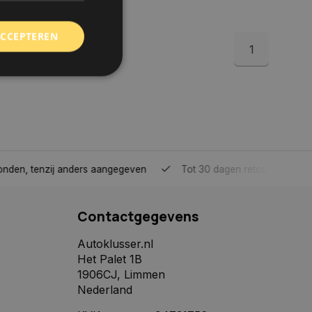
ACCEPTEREN
1
rd
elding en
tenzij anders aangegeven
Tot 30 dagen retour sturen.
 toestemming van de
ookies op de website
Contactgegevens
identificatiecode
e op de website. De
eilige en
Autoklusser.nl
e behouden, ervoor
Het Palet 1B
f item selecties
r pagina. Het slaat
1906CJ, Limmen
Nederland
derscheid te
 is gunstig voor de