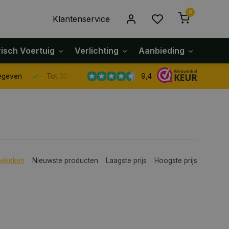
0
Klantenservice
risch Voertuig
Verlichting
Aanbieding
Klach
9,4
Tot 30 dagen retour sturen.
bekeken
Nieuwste producten
Laagste prijs
Hoogste prijs