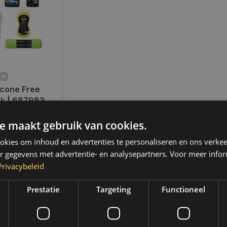
icone Free
ck | 687983
ad
e maakt gebruik van cookies.
radig,
 binnen 2 a 3
kies om inhoud en advertenties te personaliseren en ons verkee
 Boven de 50,-
r gegevens met advertentie- en analysepartners. Voor meer infor
ending. (NL &
Privacybeleid
Prestatie
Targeting
Functioneel
k