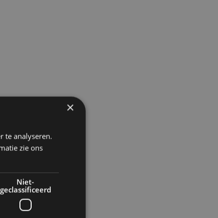
×
r te analyseren.
matie zie ons
Niet-
geclassificeerd