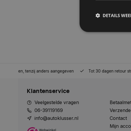
DETAILS WE
S
Strikt noodzakelijke
accountbeheer. De we
Naam
nden, tenzij anders aangegeven
Tot 30 dagen retour sturen.
COOKIELAW_STATS
Klantenservice
session_id
Veelgestelde vragen
Betaalme
06-39119169
Verzende
info@autoklusser.nl
Contact
Mijn acco
__cf_bm