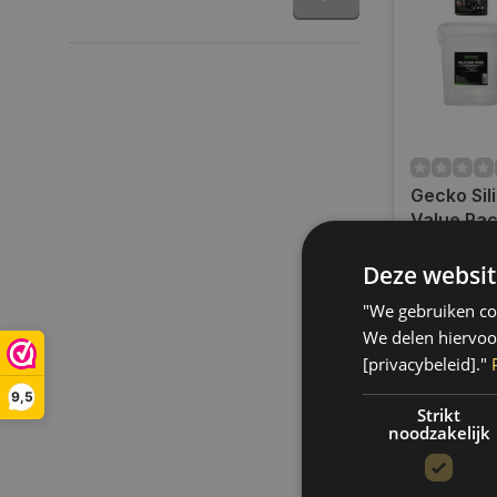
Gecko Sil
Value Pa
Op voorra
Deze websit
Indien voor
verzending
"We gebruiken coo
werkdagen.
We delen hiervoo
gratis verz
[privacybeleid]."
BE)
9,5
€49,50
Strikt
noodzakelijk
Vergelij