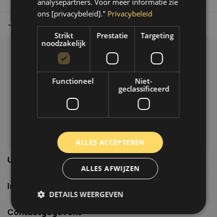
analysepartners. Voor meer informatie zie
ons [privacybeleid]."
Privacybeleid
Tot 30 dagen retour sturen.
Op werkdagen voor 14.00 uur bes
Strikt
Prestatie
Targeting
noodzakelijk
Klantenservice
Veelgestelde vragen
Functioneel
Niet-
06-39119169
geclassificeerd
info@autoklusser.nl
ALLES ACCEPTEREN
Usefull links
ALLES AFWIJZEN
Informatie
DETAILS WEERGEVEN
Contactgegevens