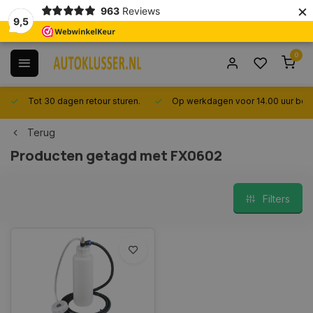
×
963
Reviews
9,5
0
Tot 30 dagen retour sturen.
Op werkdagen voor 14.00 uur best
Terug
Producten getagd met FX0602
Filters