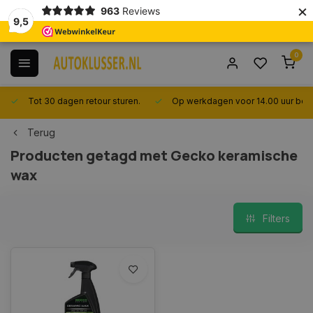
×
963
Reviews
9,5
0
Tot 30 dagen retour sturen.
Op werkdagen voor 14.00 uur best
Terug
Producten getagd met Gecko keramische
wax
Filters