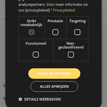
analysepartners. Voor meer informatie zie
ons [privacybeleid]."
Privacybeleid
Tot 30 dagen retour sturen.
Op werkdagen voor 14.00 uur bes
Strikt
Prestatie
Targeting
noodzakelijk
Klantenservice
Functioneel
Niet-
Veelgestelde vragen
geclassificeerd
06-39119169
info@autoklusser.nl
ALLES ACCEPTEREN
Usefull links
ALLES AFWIJZEN
Informatie
DETAILS WEERGEVEN