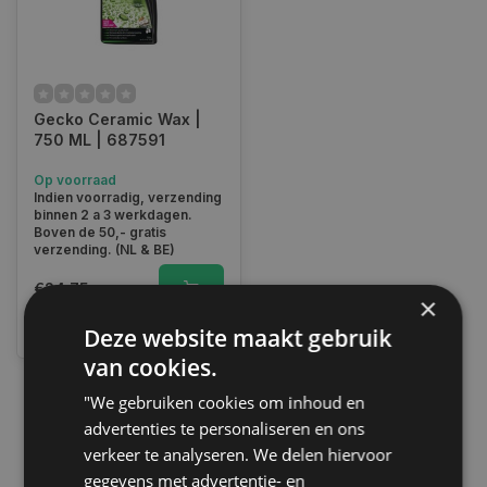
Gecko Ceramic Wax |
750 ML | 687591
Op voorraad
Indien voorradig, verzending
binnen 2 a 3 werkdagen.
Boven de 50,- gratis
verzending. (NL & BE)
€24,75
×
Vergelijk
Deze website maakt gebruik
van cookies.
"We gebruiken cookies om inhoud en
1
advertenties te personaliseren en ons
verkeer te analyseren. We delen hiervoor
gegevens met advertentie- en