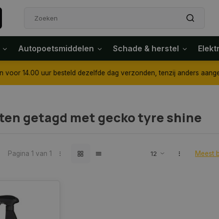
Autopoetsmiddelen
Schade & herstel
Elekt
4.00 uur besteld dezelfde dag verzonden, tenzij anders aangegeven
ten getagd met gecko tyre shine
Pagina 1 van 1
Meest 