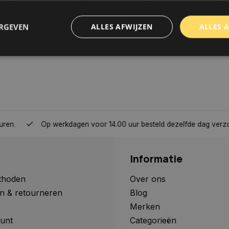
ERGEVEN
ALLES AFWIJZEN
ALLES 
trikt noodzakelijk
Prestatie
Targeting
Functioneel
Niet-geclassificee
 cookies maken de kernfunctionaliteiten van de website mogelijk, zoals gebruikersaanm
bsite kan niet goed worden gebruikt zonder de strikt noodzakelijke cookies.
Aanbieder
/
Domein
Vervaldatum
Omschrijving
Op werkdagen voor 14.00 uur besteld dezelfde dag verzonden, 
www.autoklusser.nl
1 jaar
Dit cookie wordt gebruikt om de
gebruiker voor het gebruik van c
te onthouden.
Informatie
www.autoklusser.nl
29 minuten
Dit cookie wordt gebruikt om een 
53 seconden
op te slaan voor uw huidige sessi
sessie ID wordt gebruikt om een v
thoden
Over ons
consistente gebruikerservaring t
n & retourneren
Blog
te zorgen dat pagina wijzigingen o
worden onthouden van pagina naa
Merken
geen persoonlijke gegevens op.
unt
Categorieën
29 minuten
Deze cookie wordt gebruikt om on
Cloudflare Inc.
Google Privacy Policy
57 seconden
maken tussen mensen en bots. Dit
.webshopapp.com