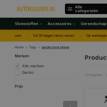
Alle
categorieën
Vloeistoffen
Accessoires
Gereedschap
gegeven
Tot 30 dagen retour sturen.
Op werkdagen voor 1
Home
Tags
gecko tyre shine
Produc
Merken
Alle merken
Gecko
1 Producten
Prijs