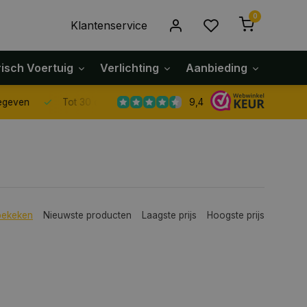
0
Klantenservice
risch Voertuig
Verlichting
Aanbieding
Klach
9,4
Tot 30 dagen retour sturen.
bekeken
Nieuwste producten
Laagste prijs
Hoogste prijs