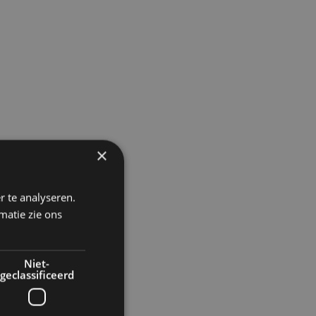
×
r te analyseren.
matie zie ons
Niet-
geclassificeerd