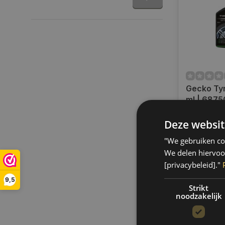
Gecko Tyr
ml | 687
Op voorra
Deze websit
Indien voor
verzending
"We gebruiken coo
werkdagen.
We delen hiervoo
gratis verz
[privacybeleid]."
BE)
9,5
€19,25
Strikt
noodzakelijk
Vergelij