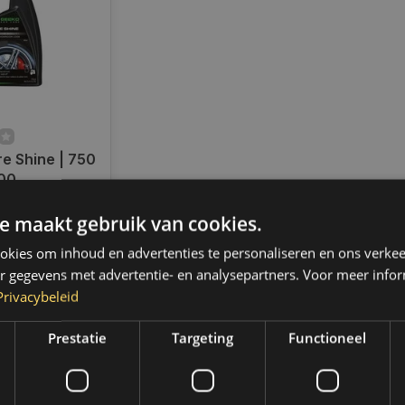
e Shine | 750
500
ad
e maakt gebruik van cookies.
radig,
 binnen 2 a 3
kies om inhoud en advertenties te personaliseren en ons verkee
 Boven de 50,-
r gegevens met advertentie- en analysepartners. Voor meer infor
ending. (NL &
Privacybeleid
Prestatie
Targeting
Functioneel
k