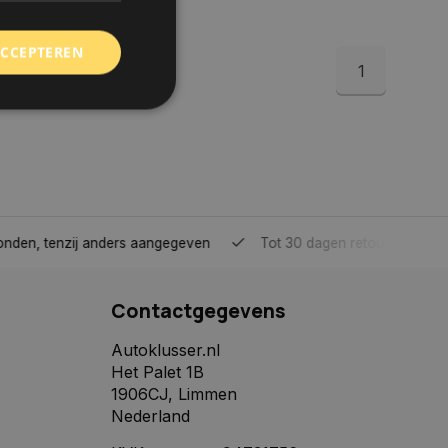
ACCEPTEREN
1
rd
elding en
tenzij anders aangegeven
Tot 30 dagen retour sturen.
 toestemming van de
ookies op de website
Contactgegevens
identificatiecode
e op de website. De
eilige en
Autoklusser.nl
e behouden, ervoor
Het Palet 1B
f item selecties
r pagina. Het slaat
1906CJ, Limmen
Nederland
derscheid te
 is gunstig voor de