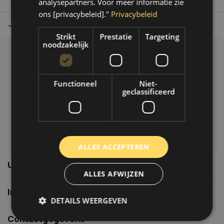
analysepartners. Voor meer informatie zie
ons [privacybeleid]."
Privacybeleid
Tot 30 dagen retour sturen.
Op werkdagen voor 14.00 uur bes
Strikt
Prestatie
Targeting
noodzakelijk
Klantenservice
Veelgestelde vragen
Functioneel
Niet-
06-39119169
geclassificeerd
info@autoklusser.nl
ALLES ACCEPTEREN
Usefull links
ALLES AFWIJZEN
Informatie
DETAILS WEERGEVEN
Contactgegevens