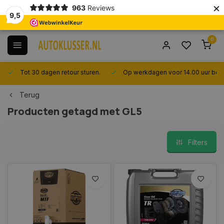
×
963
Reviews
9,5
0
Tot 30 dagen retour sturen.
Op werkdagen voor 14.00 uur best
Terug
Producten getagd met GL5
Filters