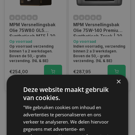
MPM Versnellingsbak
MPM Versnellingsbak
Olie 75W80 GL5
Olie 75W-140 Premium
Synthetisch MTF | 20
Synthetisch Truck | 20
Liter | Bag in Box |
Op voorraad
Liter | 18000TR
Op voorraad
Op voorraad verzending
Indien voorradig, verzending
18B20MTF
binnen 1 a 2 werkdagen.
binnen 2 a 3 werkdagen.
Boven de 50,- gratis
Boven de 50,- gratis
verzending. (NL & BE)
verzending. (NL & BE)
€254,00
€287,95
×
Vergelijk
Vergelijk
Deze website maakt gebruik
van cookies.
"We gebruiken cookies om inhoud en
1
advertenties te personaliseren en ons
verkeer te analyseren. We delen hiervoor
gegevens met advertentie- en