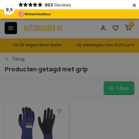
×
963
Reviews
9,5
0
Tot 30 dagen retour sturen.
Op werkdagen voor 14.00 uur best
Terug
Producten getagd met grip
Filters