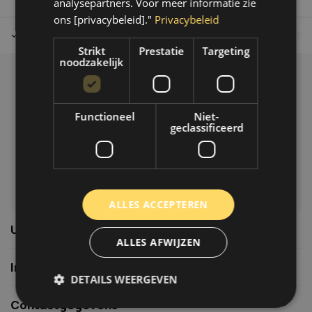
analysepartners. Voor meer informatie zie
ons [privacybeleid]."
Privacybeleid
Tot 30 dagen retour sturen.
Op werkdagen voor 14.00 uur bes
Strikt
Prestatie
Targeting
noodzakelijk
Klantenservice
Veelgestelde vragen
Functioneel
Niet-
06-39119169
geclassificeerd
info@autoklusser.nl
ALLES ACCEPTEREN
Usefull links
ALLES AFWIJZEN
Informatie
DETAILS WEERGEVEN
Contactgegevens