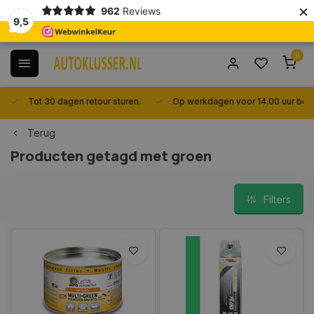
×
962
Reviews
9,5
0
Tot 30 dagen retour sturen.
Op werkdagen voor 14.00 uur best
Terug
Producten getagd met groen
Filters