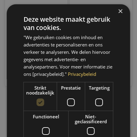
×
Deze website maakt gebruik
Motip Kompakt Lakstift
Motip Kompakt Lakstift
Groen (944400) - 12 ml
Groen (944130) - 12 ml
van cookies.
Only 10 left
Op voorraad
"We gebruiken cookies om inhoud en
Indien voorradig, verzending
Indien voorradig, verzending
advertenties te personaliseren en ons
binnen 2 a 3 werkdagen.
binnen 2 a 3 werkdagen.
Boven de 50,- gratis
Boven de 50,- gratis
verkeer te analyseren. We delen hiervoor
verzending. (NL & BE)
verzending. (NL & BE)
gegevens met advertentie- en
analysepartners. Voor meer informatie zie
€8,35
€8,35
ons [privacybeleid]."
Privacybeleid
Vergelijk
Vergelijk
Strikt
Prestatie
Targeting
noodzakelijk
1
Functioneel
Niet-
geclassificeerd