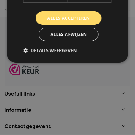
Tot 30 dagen retour sturen.
Op werkdagen voor 14.00 uur bes
ALLES ACCEPTEREN
Klantenservice
ALLES AFWIJZEN
Veelgestelde vragen
06-39119169
DETAILS WEERGEVEN
info@autoklusser.nl
Strikt noodzakelijk
Prestatie
Targeting
Functioneel
Niet-geclassificeerd
Usefull links
Strikt noodzakelijke cookies maken de
kernfunctionaliteiten van de website mogelijk, zoals
gebruikersaanmelding en accountbeheer. De
Informatie
website kan niet goed worden gebruikt zonder de
strikt noodzakelijke cookies.
Naam
Aanbieder
/
Domein
Vervaldat
Contactgegevens
COOKIELAW_STATS
www.autoklusser.nl
1 jaar