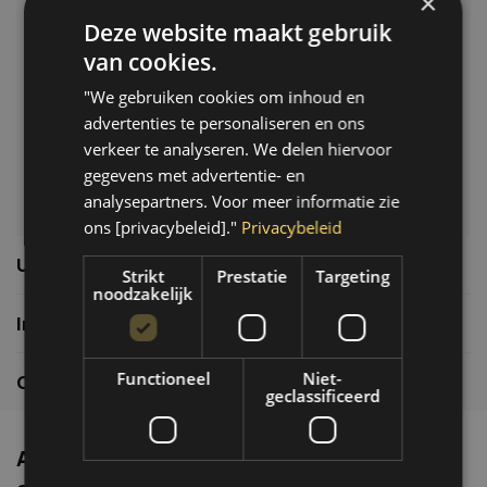
×
Deze website maakt gebruik
Klantenservice
van cookies.
Veelgestelde vragen
"We gebruiken cookies om inhoud en
06-39119169
advertenties te personaliseren en ons
info@autoklusser.nl
verkeer te analyseren. We delen hiervoor
gegevens met advertentie- en
analysepartners. Voor meer informatie zie
ons [privacybeleid]."
Privacybeleid
Usefull links
Strikt
Prestatie
Targeting
noodzakelijk
Informatie
Functioneel
Niet-
Contactgegevens
geclassificeerd
Altijd de nieuwste producten en