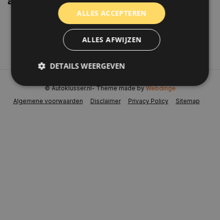
aanbiedingen weten?
ALLES ACCEPTEREN
Abonneer
ALLES AFWIJZEN
DETAILS WEERGEVEN
© Autoklusser.nl
- Theme made by
Webdinge
Algemene voorwaarden
Disclaimer
Privacy Policy
Sitemap
Strikt noodzakelijk
Prestatie
Targeting
Functioneel
Niet-geclassificeerd
Strikt noodzakelijke cookies maken de
kernfunctionaliteiten van de website mogelijk, zoals
gebruikersaanmelding en accountbeheer. De
website kan niet goed worden gebruikt zonder de
strikt noodzakelijke cookies.
Naam
Aanbieder
/
Domein
Vervaldat
COOKIELAW_STATS
www.autoklusser.nl
1 jaar