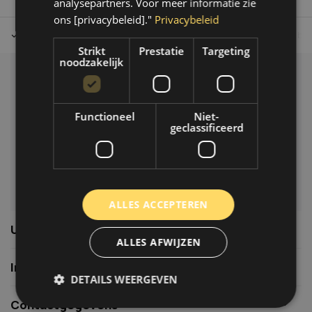
analysepartners. Voor meer informatie zie
ons [privacybeleid]."
Privacybeleid
Tot 30 dagen retour sturen.
Op werkdagen voor 14.00 uur bes
Strikt
Prestatie
Targeting
noodzakelijk
Klantenservice
Veelgestelde vragen
Functioneel
Niet-
06-39119169
geclassificeerd
info@autoklusser.nl
ALLES ACCEPTEREN
Usefull links
ALLES AFWIJZEN
Informatie
DETAILS WEERGEVEN
Contactgegevens