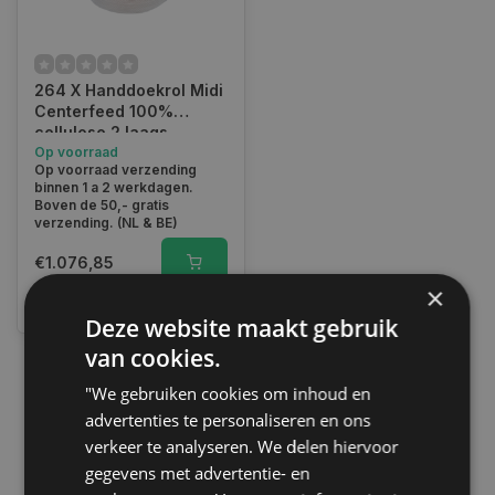
264 X Handdoekrol Midi
Centerfeed 100%
cellulose 2 laags
geperforeerd - 19 cm c
Op voorraad
Op voorraad verzending
160 m
binnen 1 a 2 werkdagen.
Boven de 50,- gratis
verzending. (NL & BE)
€1.076,85
×
Vergelijk
Deze website maakt gebruik
van cookies.
"We gebruiken cookies om inhoud en
1
advertenties te personaliseren en ons
verkeer te analyseren. We delen hiervoor
gegevens met advertentie- en