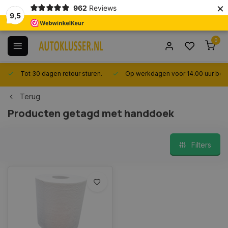
×
962
Reviews
9,5
0
Tot 30 dagen retour sturen.
Op werkdagen voor 14.00 uur best
Terug
Producten getagd met handdoek
Filters