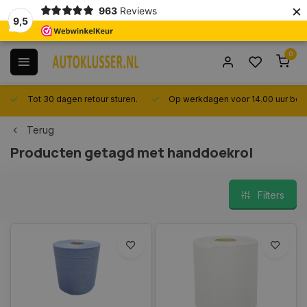
×
963
Reviews
9,5
0
Tot 30 dagen retour sturen.
Op werkdagen voor 14.00 uur best
Terug
Producten getagd met handdoekrol
Filters