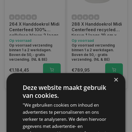
264 X Handdoekrol Midi
288 X Handdoekrol Midi
Centerfeed 100%
Centerfeed recycled
cellulose blauw 2 laags
tissue 1 laags 19 cm x
20 cm x 135 m
Op voorraad
270 m
Op voorraad
Op voorraad verzending
Op voorraad verzending
binnen 1 a 2 werkdagen.
binnen 1 a 2 werkdagen.
Boven de 50,- gratis
Boven de 50,- gratis
verzending. (NL & BE)
verzending. (NL & BE)
€1.184,45
€789,95
×
Vergelijk
Vergelijk
Deze website maakt gebruik
van cookies.
"We gebruiken cookies om inhoud en
1
advertenties te personaliseren en ons
verkeer te analyseren. We delen hiervoor
gegevens met advertentie- en