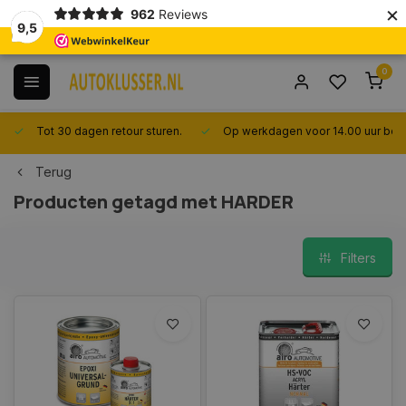
×
962
Reviews
9,5
0
Tot 30 dagen retour sturen.
Op werkdagen voor 14.00 uur best
Terug
Producten getagd met HARDER
Filters