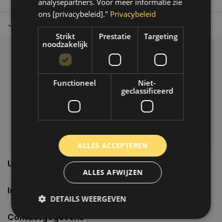
analysepartners. Voor meer informatie zie
ons [privacybeleid]."
Privacybeleid
Tot 30 dagen retour sturen.
Op werkdagen voor 14.00 uur bes
Strikt
Prestatie
Targeting
noodzakelijk
Klantenservice
Veelgestelde vragen
Functioneel
Niet-
06-39119169
geclassificeerd
info@autoklusser.nl
ALLES ACCEPTEREN
Usefull links
ALLES AFWIJZEN
Informatie
DETAILS WEERGEVEN
Contactgegevens