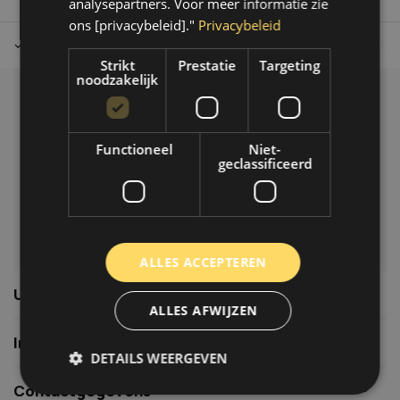
analysepartners. Voor meer informatie zie
ons [privacybeleid]."
Privacybeleid
Tot 30 dagen retour sturen.
Op werkdagen voor 14.00 uur bes
Strikt
Prestatie
Targeting
noodzakelijk
Klantenservice
Veelgestelde vragen
Functioneel
Niet-
06-39119169
geclassificeerd
info@autoklusser.nl
ALLES ACCEPTEREN
Usefull links
ALLES AFWIJZEN
Informatie
DETAILS WEERGEVEN
Contactgegevens