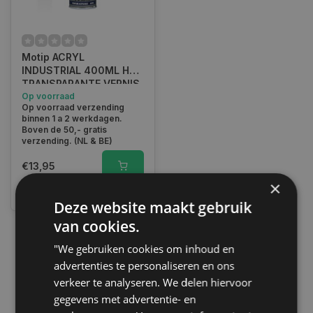
Motip ACRYL
INDUSTRIAL 400ML HG
TRANSPARANTE VERNIS
l 07242
Op voorraad
Op voorraad verzending
binnen 1 a 2 werkdagen.
Boven de 50,- gratis
verzending. (NL & BE)
€13,95
×
Vergelijk
Deze website maakt gebruik
van cookies.
"We gebruiken cookies om inhoud en
1
advertenties te personaliseren en ons
verkeer te analyseren. We delen hiervoor
gegevens met advertentie- en