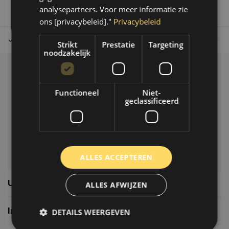
analysepartners. Voor meer informatie zie
ons [privacybeleid]."
Privacybeleid
Tot 30 dagen retour sturen.
Op werkdagen voor 14.00 uur bes
Strikt
Prestatie
Targeting
noodzakelijk
Klantenservice
Functioneel
Niet-
Veelgestelde vragen
geclassificeerd
06-39119169
info@autoklusser.nl
ALLES ACCEPTEREN
Usefull links
ALLES AFWIJZEN
Informatie
DETAILS WEERGEVEN