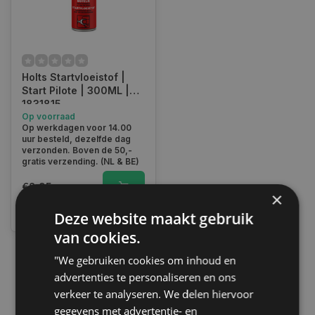
Holts Startvloeistof |
Start Pilote | 300ML |
1831815
Op voorraad
Op werkdagen voor 14.00
uur besteld, dezelfde dag
verzonden. Boven de 50,-
gratis verzending. (NL & BE)
€8,95
×
Vergelijk
Deze website maakt gebruik
van cookies.
"We gebruiken cookies om inhoud en
1
advertenties te personaliseren en ons
verkeer te analyseren. We delen hiervoor
gegevens met advertentie- en