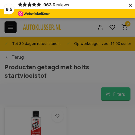
×
963
Reviews
9,5
0
Tot 30 dagen retour sturen.
Op werkdagen voor 14.00 uur best
Terug
Producten getagd met holts
startvloeistof
Filters