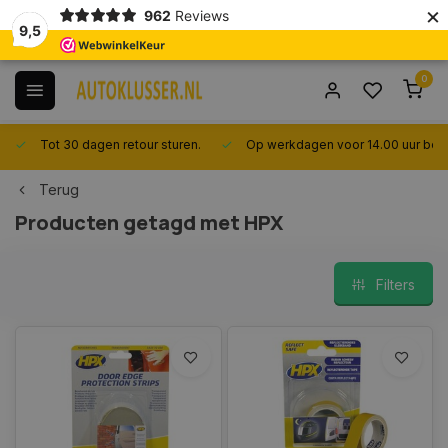
×
962
Reviews
9,5
0
Tot 30 dagen retour sturen.
Op werkdagen voor 14.00 uur best
Terug
Producten getagd met HPX
Filters