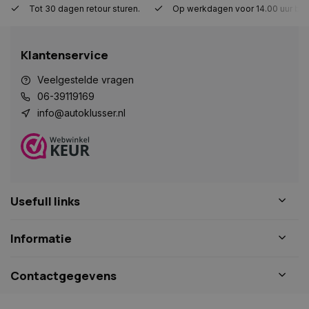
Tot 30 dagen retour sturen.
Op werkdagen voor 14.00 uur bes
Strikt noodzakelijk
Prestatie
Targeting
Functioneel
Niet-geclassificeerd
Klantenservice
Strikt noodzakelijke cookies maken de
kernfunctionaliteiten van de website mogelijk, zoals
gebruikersaanmelding en accountbeheer. De
Veelgestelde vragen
website kan niet goed worden gebruikt zonder de
06-39119169
strikt noodzakelijke cookies.
info@autoklusser.nl
Naam
Aanbieder
/
Domein
Vervaldat
COOKIELAW_STATS
www.autoklusser.nl
1 jaar
Usefull links
session_id
www.autoklusser.nl
29 minute
Informatie
53 seconde
Contactgegevens