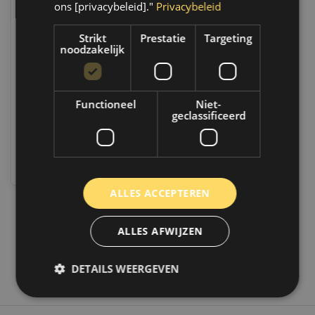
ons [privacybeleid]."
Privacybeleid
HPX autopenselen set á
Strikt
Prestatie
Targeting
3 stuks
noodzakelijk
Op voorraad
Op voorraad verzending
binnen 1 a 2 werkdagen.
Functioneel
Niet-
Boven de 50,- gratis
geclassificeerd
verzending. (NL & BE)
€4,95
Vergelijk
ALLES ACCEPTEREN
1
ALLES AFWIJZEN
DETAILS WEERGEVEN