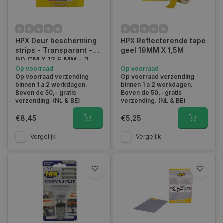
HPX Deur bescherming
HPX Reflecterende tape
strips - Transparant -
geel 19MM X 1,5M
90 CM X 12.5 MM - 2
stuks
Op voorraad
Op voorraad
Op voorraad verzending
Op voorraad verzending
binnen 1 a 2 werkdagen.
binnen 1 a 2 werkdagen.
Boven de 50,- gratis
Boven de 50,- gratis
verzending. (NL & BE)
verzending. (NL & BE)
€8,45
€5,25
Vergelijk
Vergelijk