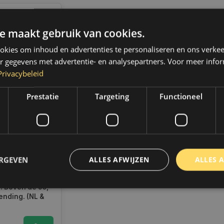
e maakt gebruik van cookies.
kies om inhoud en advertenties te personaliseren en ons verkee
r gegevens met advertentie- en analysepartners. Voor meer infor
Privacybeleid
Prestatie
Targeting
Functioneel
rolie 0W16
um
h | 20 Liter |
ERGEVEN
ad
ALLES AFWIJZEN
ALLES 
radig,
 binnen 2 a 3
 Boven de 50,-
ending. (NL &
trikt noodzakelijk
Prestatie
Targeting
Functioneel
Niet-geclassificee