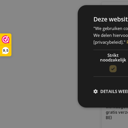
Deze websit
"We gebruiken coo
We delen hiervoo
[privacybeleid]."
9,5
Strikt
noodzakelijk
MPM Moto
RN Premi
Synthetisc
DETAILS WE
Op voorra
08020RN
Indien voor
verzending
werkdagen.
gratis verz
BE)
S