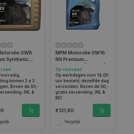
otorolie 0W8
MPM Motorolie 0W16
um Synthetic
RN Premium
Low Viscosity l 20
Synthetisch | 5 Liter |
rraad
Op voorraad
l 08020ULV
08005RN
voorradig,
Op werkdagen voor 14.00
ing binnen 2 a 3
uur besteld, dezelfde dag
gen. Boven de 50,-
verzonden. Boven de 50,-
verzending. (NL &
gratis verzending. (NL &
BE)
95
€131,80
gelijk
Vergelijk