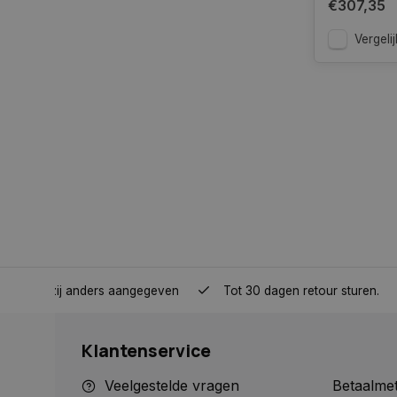
€307,35
Strikt noodzakelijke
accountbeheer. De we
Vergelij
Naam
COOKIELAW_STATS
session_id
__cf_bm
__cf_bm
nden, tenzij anders aangegeven
Tot 30 dagen retour sturen.
Klantenservice
CookieScriptConse
Veelgestelde vragen
Betaalme