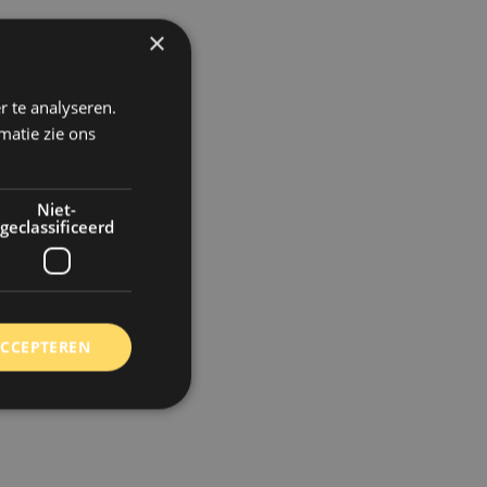
×
r te analyseren.
matie zie ons
Niet-
geclassificeerd
ACCEPTEREN
rd