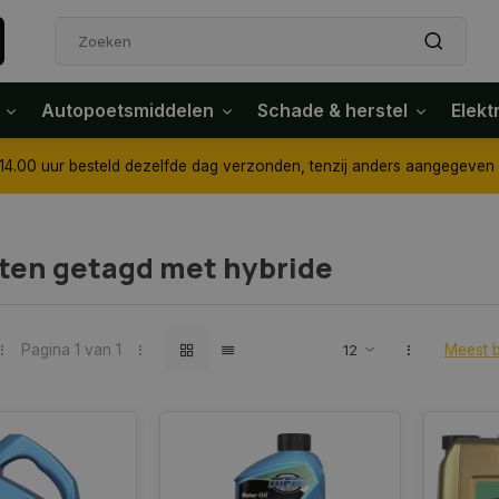
Autopoetsmiddelen
Schade & herstel
Elekt
4.00 uur besteld dezelfde dag verzonden, tenzij anders aangegeven
ten getagd met hybride
Pagina 1 van 1
Meest 