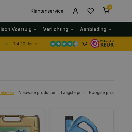
0
Klantenservice
risch Voertuig
Verlichting
Aanbieding
Klach
9,4
Tot 30 dagen retour sturen.
bekeken
Nieuwste producten
Laagste prijs
Hoogste prijs