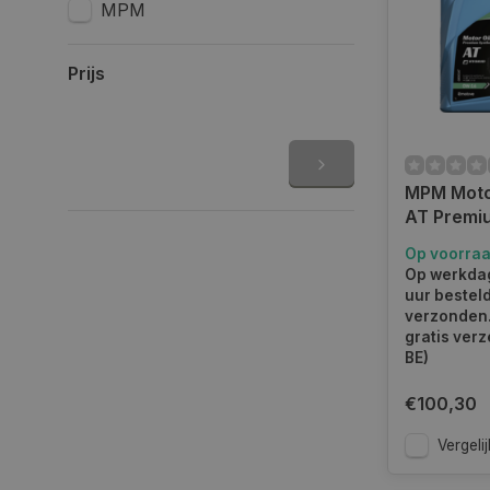
MPM
Prijs
MPM Motorol
AT Premi
Synthetisc
Op voorra
08005AT
Op werkdag
uur bestel
verzonden.
gratis verz
BE)
€100,30
Vergelij