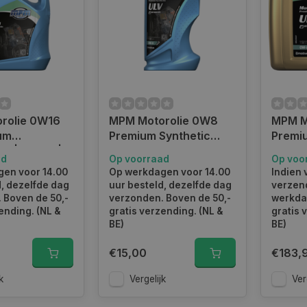
ie 0W16
MPM Motorolie 0W8
MPM M
um
Premium Synthetic
Premi
h | 5 Liter |
Ultra Low Viscosity l 1
Ultra 
ad
Op voorraad
Op voo
Liter l 08001ULV
Liter 
en voor 14.00
Op werkdagen voor 14.00
Indien 
d, dezelfde dag
uur besteld, dezelfde dag
verzend
 Boven de 50,-
verzonden. Boven de 50,-
werkda
ending. (NL &
gratis verzending. (NL &
gratis 
BE)
BE)
€15,00
€183,
k
Vergelijk
Ver