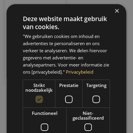
×
Deze website maakt gebruik
MPM LDS Hydrauliekolie
Citroën / Peugeot | 20
van cookies.
Liter | 26020
Op voorraad
"We gebruiken cookies om inhoud en
Indien voorradig, verzending
advertenties te personaliseren en ons
binnen 2 a 3 werkdagen.
Boven de 50,- gratis
verkeer te analyseren. We delen hiervoor
verzending. (NL & BE)
gegevens met advertentie- en
analysepartners. Voor meer informatie zie
€315,80
ons [privacybeleid]."
Privacybeleid
Vergelijk
Strikt
Prestatie
Targeting
noodzakelijk
1
Functioneel
Niet-
geclassificeerd