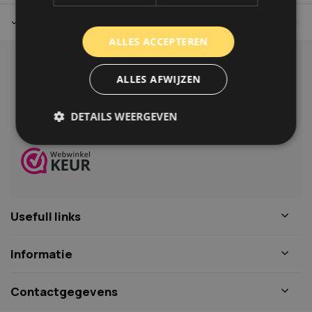
Tot 30 dagen retour sturen.
Op werkdagen voor 14.00 uur bes
ALLES ACCEPTEREN
Klantenservice
ALLES AFWIJZEN
Veelgestelde vragen
06-39119169
DETAILS WEERGEVEN
info@autoklusser.nl
Strikt noodzakelijk
Prestatie
Targeting
Functioneel
Niet-geclassificeerd
Usefull links
Strikt noodzakelijke cookies maken de
kernfunctionaliteiten van de website mogelijk, zoals
gebruikersaanmelding en accountbeheer. De
Informatie
website kan niet goed worden gebruikt zonder de
strikt noodzakelijke cookies.
Naam
Aanbieder
/
Domein
Vervaldat
Contactgegevens
COOKIELAW_STATS
www.autoklusser.nl
1 jaar