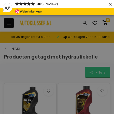
×
963
Reviews
9,5
0
Tot 30 dagen retour sturen.
Op werkdagen voor 14.00 uur best
Terug
Producten getagd met hydrauliekolie
Filters