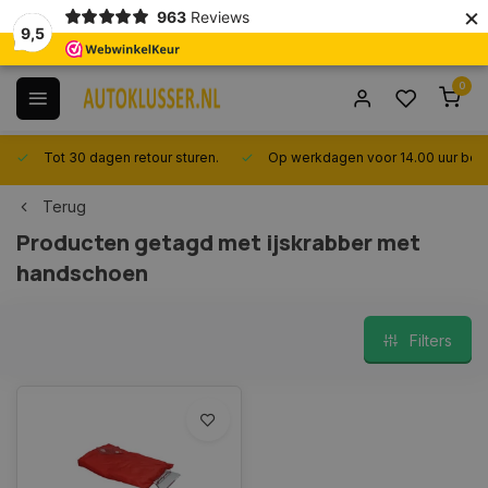
×
963
Reviews
9,5
0
Tot 30 dagen retour sturen.
Op werkdagen voor 14.00 uur best
Terug
Producten getagd met ijskrabber met
handschoen
Filters