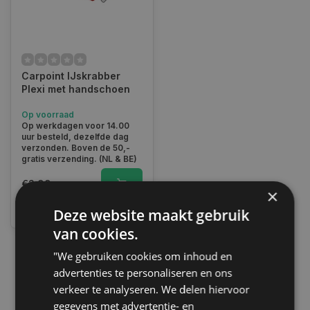
Carpoint IJskrabber
Plexi met handschoen
Op voorraad
Op werkdagen voor 14.00
uur besteld, dezelfde dag
verzonden. Boven de 50,-
gratis verzending. (NL & BE)
€2,99
×
Vergelijk
Deze website maakt gebruik
van cookies.
"We gebruiken cookies om inhoud en
1
advertenties te personaliseren en ons
verkeer te analyseren. We delen hiervoor
gegevens met advertentie- en