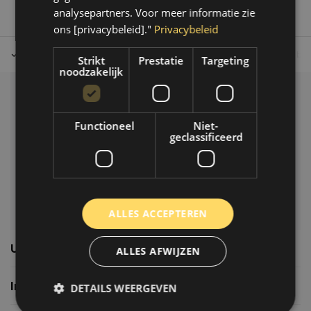
analysepartners. Voor meer informatie zie
ons [privacybeleid]."
Privacybeleid
Tot 30 dagen retour sturen.
Op werkdagen voor 14.00 uur bes
Strikt
Prestatie
Targeting
noodzakelijk
Klantenservice
Functioneel
Niet-
Veelgestelde vragen
geclassificeerd
06-39119169
info@autoklusser.nl
ALLES ACCEPTEREN
Usefull links
ALLES AFWIJZEN
Informatie
DETAILS WEERGEVEN