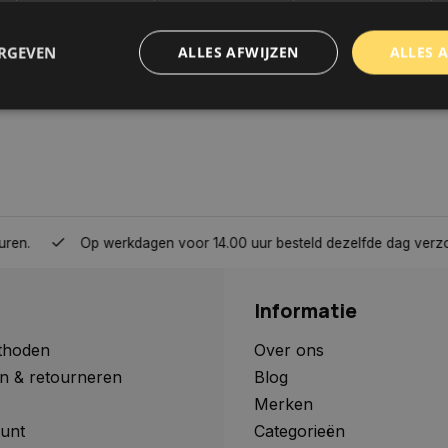
ERGEVEN
ALLES AFWIJZEN
ALLES 
trikt noodzakelijk
Prestatie
Targeting
Functioneel
Niet-geclassificee
 cookies maken de kernfunctionaliteiten van de website mogelijk, zoals gebruikersaanm
bsite kan niet goed worden gebruikt zonder de strikt noodzakelijke cookies.
Aanbieder
/
Domein
Vervaldatum
Omschrijving
Op werkdagen voor 14.00 uur besteld dezelfde dag verzonden, 
www.autoklusser.nl
1 jaar
Dit cookie wordt gebruikt om de
gebruiker voor het gebruik van c
te onthouden.
Informatie
www.autoklusser.nl
29 minuten
Dit cookie wordt gebruikt om een 
53 seconden
op te slaan voor uw huidige sessi
sessie ID wordt gebruikt om een v
thoden
Over ons
consistente gebruikerservaring t
n & retourneren
Blog
te zorgen dat pagina wijzigingen o
worden onthouden van pagina naa
Merken
geen persoonlijke gegevens op.
unt
Categorieën
29 minuten
Deze cookie wordt gebruikt om on
Cloudflare Inc.
Google Privacy Policy
57 seconden
maken tussen mensen en bots. Dit
.webshopapp.com