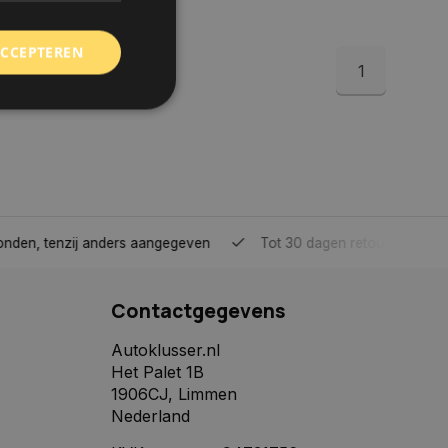
ACCEPTEREN
1
rd
elding en
tenzij anders aangegeven
Tot 30 dagen retour sturen.
 toestemming van de
ookies op de website
Contactgegevens
identificatiecode
e op de website. De
eilige en
Autoklusser.nl
e behouden, ervoor
Het Palet 1B
f item selecties
r pagina. Het slaat
1906CJ, Limmen
Nederland
derscheid te
 is gunstig voor de