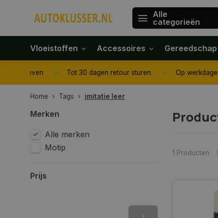
Alle
categorieën
Vloeistoffen
Accessoires
Gereedschap
gegeven
Tot 30 dagen retour sturen.
Op werkdagen voor 1
Home
Tags
imitatie leer
Product
Merken
Alle merken
Motip
1 Producten
Prijs