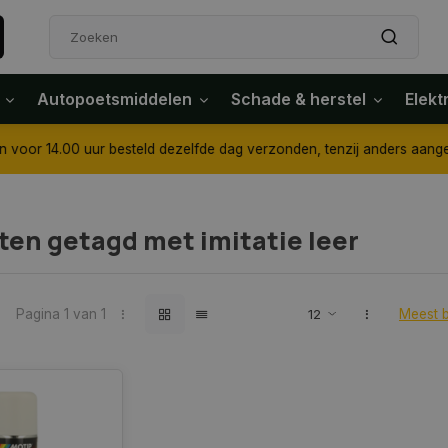
Autopoetsmiddelen
Schade & herstel
Elekt
4.00 uur besteld dezelfde dag verzonden, tenzij anders aangegeven
en getagd met imitatie leer
Pagina 1 van 1
Meest 