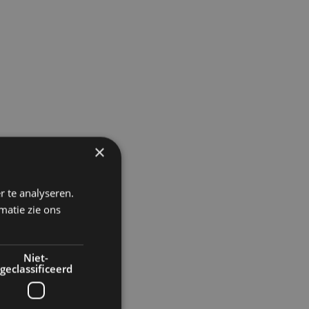
×
r te analyseren.
matie zie ons
Niet-
geclassificeerd