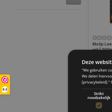
Motip Leer
wit | 200
Op voorra
Deze websit
Op werkdag
uur bestel
"We gebruiken coo
verzonden.
We delen hiervoo
gratis verz
[privacybeleid]."
BE)
9,5
€11,45
Strikt
noodzakelijk
Vergelij