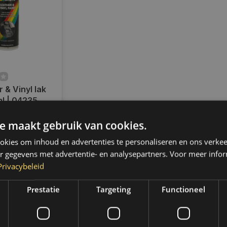
 & Vinyl lak
ml | 04235
ad
e maakt gebruik van cookies.
en voor 14.00
d, dezelfde dag
kies om inhoud en advertenties te personaliseren en ons verkee
 Boven de 50,-
r gegevens met advertentie- en analysepartners. Voor meer infor
ending. (NL &
Privacybeleid
Prestatie
Targeting
Functioneel
k