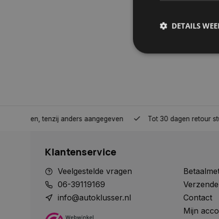
DETAILS WE
S
Strikt noodzakelijke
accountbeheer. De we
Naam
nden, tenzij anders aangegeven
Tot 30 dagen retour sturen.
COOKIELAW_STATS
Klantenservice
session_id
Veelgestelde vragen
Betaalme
06-39119169
Verzende
info@autoklusser.nl
Contact
Mijn acco
__cf_bm