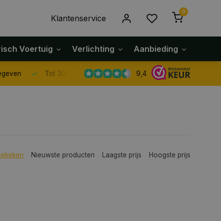
0
Klantenservice
risch Voertuig
Verlichting
Aanbieding
Klach
9,4
Tot 30 dagen retour sturen.
bekeken
Nieuwste producten
Laagste prijs
Hoogste prijs