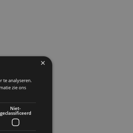
×
r te analyseren.
matie zie ons
Niet-
geclassificeerd