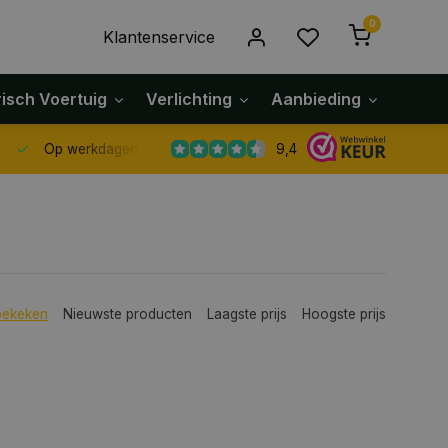
0
Klantenservice
risch Voertuig
Verlichting
Aanbieding
Klach
9,4
Op werkdagen voor 14.00 uur besteld dezelfde dag verzonden
bekeken
Nieuwste producten
Laagste prijs
Hoogste prijs