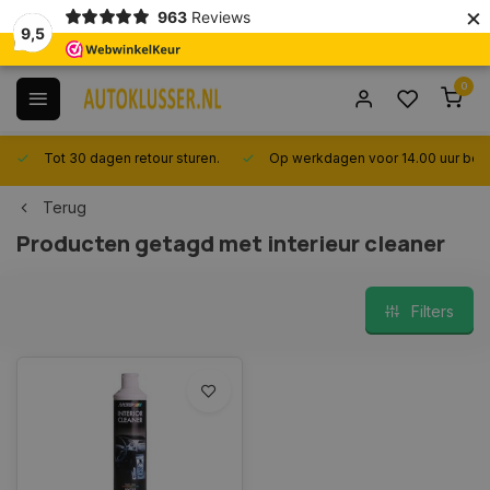
×
963
Reviews
9,5
0
Tot 30 dagen retour sturen.
Op werkdagen voor 14.00 uur best
Terug
Producten getagd met interieur cleaner
Filters