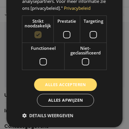
analysepartners. Voor meer informatie zie
ons [privacybeleid]."
Privacybeleid
Tot 30 dagen retour sturen.
Op werkdagen voor 14.00 uur bes
Strikt
Prestatie
Targeting
noodzakelijk
Klantenservice
Veelgestelde vragen
Functioneel
Niet-
06-39119169
geclassificeerd
info@autoklusser.nl
ALLES ACCEPTEREN
Usefull links
ALLES AFWIJZEN
Informatie
DETAILS WEERGEVEN
Contactgegevens