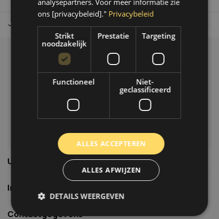
analysepartners. Voor meer informatie zie
ons [privacybeleid]."
Privacybeleid
Tot 30 dagen retour sturen.
Op werkdagen voor 14.00 uur bes
Strikt
Prestatie
Targeting
noodzakelijk
Klantenservice
Veelgestelde vragen
Functioneel
Niet-
06-39119169
geclassificeerd
info@autoklusser.nl
ALLES ACCEPTEREN
Usefull links
ALLES AFWIJZEN
Informatie
DETAILS WEERGEVEN
Contactgegevens