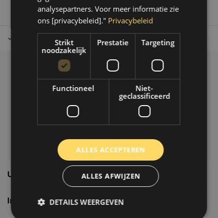
analysepartners. Voor meer informatie zie
ons [privacybeleid]."
Privacybeleid
Tot 30 dagen retour sturen.
Op werkdagen voor 14.00 uur bes
Strikt
Prestatie
Targeting
noodzakelijk
Klantenservice
Functioneel
Niet-
Veelgestelde vragen
geclassificeerd
06-39119169
info@autoklusser.nl
ALLES ACCEPTEREN
Usefull links
ALLES AFWIJZEN
Informatie
DETAILS WEERGEVEN