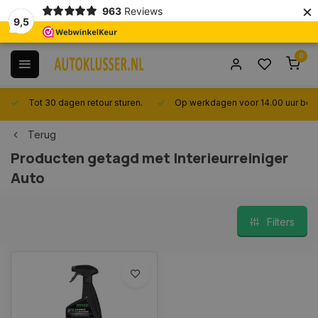
×
963
Reviews
9,5
0
Tot 30 dagen retour sturen.
Op werkdagen voor 14.00 uur best
Terug
Producten getagd met Interieurreiniger
Auto
Filters