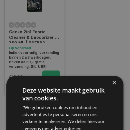
Gecko 2in1 Fabric
Cleaner & Deodorizer |
750 ML | 687582
Op voorraad
Indien voorradig, verzending
binnen 2 a 3 werkdagen.
Boven de 50,- gratis
verzending. (NL & BE)
€13,95
×
Vergelijk
Deze website maakt gebruik
van cookies.
"We gebruiken cookies om inhoud en
1
advertenties te personaliseren en ons
verkeer te analyseren. We delen hiervoor
gegevens met advertentie- en