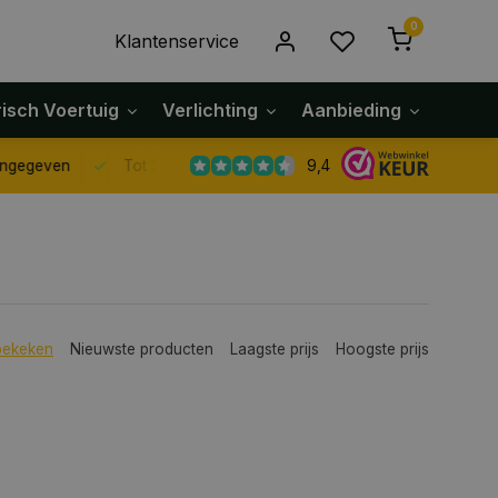
0
Klantenservice
risch Voertuig
Verlichting
Aanbieding
Klach
9,4
Tot 30 dagen retour sturen.
bekeken
Nieuwste producten
Laagste prijs
Hoogste prijs