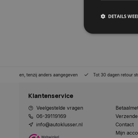
DETAILS WE
S
Strikt noodzakelijke
accountbeheer. De we
Naam
nden, tenzij anders aangegeven
Tot 30 dagen retour sturen.
COOKIELAW_STATS
Klantenservice
session_id
Veelgestelde vragen
Betaalme
06-39119169
Verzende
info@autoklusser.nl
Contact
Mijn acco
__cf_bm