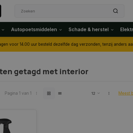
Autopoetsmiddelen
Schade & herstel
Elekt
4.00 uur besteld dezelfde dag verzonden, tenzij anders aangegeven
ten getagd met interior
Pagina 1 van 1
Meest 