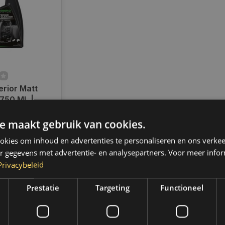
erior Matt
 750 ML |
ad
e maakt gebruik van cookies.
radig,
 binnen 2 a 3
kies om inhoud en advertenties te personaliseren en ons verkee
 Boven de 50,-
r gegevens met advertentie- en analysepartners. Voor meer infor
ending. (NL &
Privacybeleid
Prestatie
Targeting
Functioneel
k