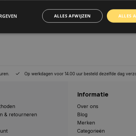
ERGEVEN
ALLES AFWIJZEN
ALLES 
trikt noodzakelijk
Prestatie
Targeting
Functioneel
Niet-geclassificee
 cookies maken de kernfunctionaliteiten van de website mogelijk, zoals gebruikersaanm
bsite kan niet goed worden gebruikt zonder de strikt noodzakelijke cookies.
Aanbieder
/
Domein
Vervaldatum
Omschrijving
Op werkdagen voor 14.00 uur besteld dezelfde dag verzonden, 
www.autoklusser.nl
1 jaar
Dit cookie wordt gebruikt om de
gebruiker voor het gebruik van c
te onthouden.
Informatie
www.autoklusser.nl
29 minuten
Dit cookie wordt gebruikt om een 
53 seconden
op te slaan voor uw huidige sessi
sessie ID wordt gebruikt om een v
thoden
Over ons
consistente gebruikerservaring t
n & retourneren
Blog
te zorgen dat pagina wijzigingen o
worden onthouden van pagina naa
Merken
geen persoonlijke gegevens op.
unt
Categorieën
29 minuten
Deze cookie wordt gebruikt om on
Cloudflare Inc.
Google Privacy Policy
57 seconden
maken tussen mensen en bots. Dit
.webshopapp.com