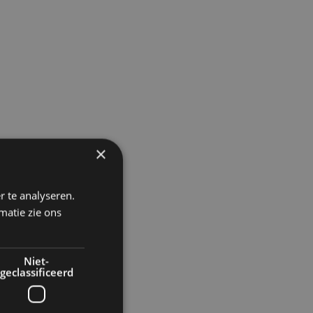
×
r te analyseren.
matie zie ons
Niet-
geclassificeerd