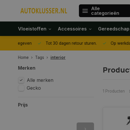
Alle
categorieën
Vloeistoffen
Accessoires
Gereedschap
gegeven
Tot 30 dagen retour sturen.
Op werkdagen voor 1
Home
Tags
interior
Produc
Merken
Alle merken
Gecko
1 Producten
Prijs