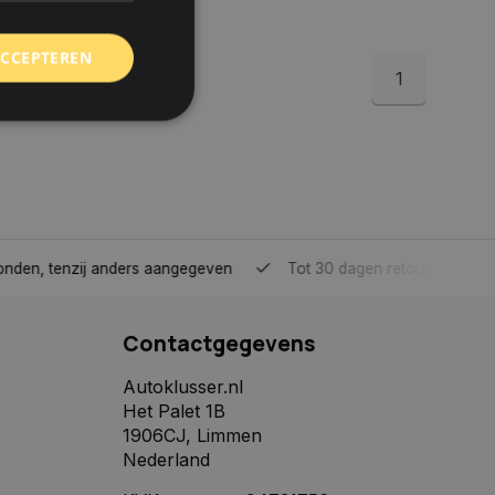
ACCEPTEREN
1
rd
elding en
tenzij anders aangegeven
Tot 30 dagen retour sturen.
 toestemming van de
ookies op de website
Contactgegevens
identificatiecode
e op de website. De
eilige en
Autoklusser.nl
e behouden, ervoor
Het Palet 1B
f item selecties
r pagina. Het slaat
1906CJ, Limmen
Nederland
derscheid te
 is gunstig voor de