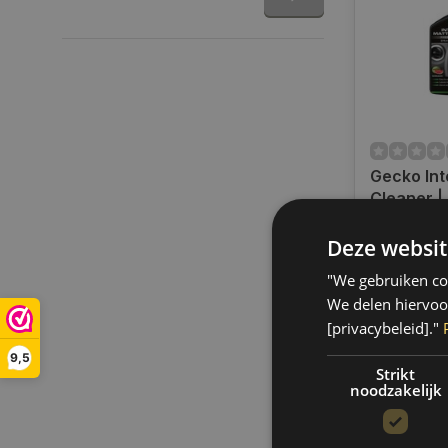
Gecko Int
Cleaner |
687548
Op voorra
Deze websit
Indien voor
verzending
"We gebruiken coo
werkdagen.
We delen hiervoo
gratis verz
[privacybeleid]."
BE)
9,5
€15,50
Strikt
noodzakelijk
Vergelij