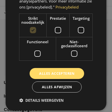
analysepartners. Voor meer informatie zie
ons [privacybeleid]."
Privacybeleid
Tot 30 dagen retour sturen.
Op werkdagen voor 14.00 uur bes
Strikt
Prestatie
Targeting
noodzakelijk
Klantenservice
Veelgestelde vragen
Functioneel
Niet-
06-39119169
geclassificeerd
info@autoklusser.nl
ALLES ACCEPTEREN
Usefull links
ALLES AFWIJZEN
Informatie
DETAILS WEERGEVEN
Contactgegevens