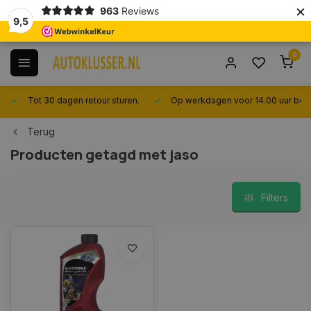
×
963
Reviews
9,5
0
Tot 30 dagen retour sturen.
Op werkdagen voor 14.00 uur best
Terug
Producten getagd met jaso
Filters