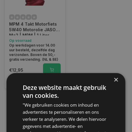
MPM 4 Takt Motorfiets
5W40 Motorolie JASO
Ma2 | MPM | 1 Liter
57001
Op voorraad
Op werkdagen voor 14.00
uur besteld, dezelfde dag
verzonden. Boven de 50,-
gratis verzending. (NL & BE)
€12,95
×
Vergelijk
Deze website maakt gebruik
van cookies.
"We gebruiken cookies om inhoud en
1
advertenties te personaliseren en ons
verkeer te analyseren. We delen hiervoor
gegevens met advertentie- en