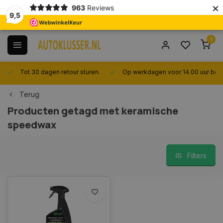
×
963
Reviews
9,5
0
Tot 30 dagen retour sturen.
Op werkdagen voor 14.00 uur best
Terug
Producten getagd met keramische
speedwax
Filters