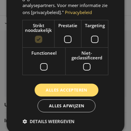
analysepartners. Voor meer informatie zie
ons [privacybeleid]."
Privacybeleid
Tot 30 dagen retour sturen.
Op werkdagen voor 14.00 uur bes
Strikt
Prestatie
Targeting
noodzakelijk
Klantenservice
Functioneel
Niet-
Veelgestelde vragen
geclassificeerd
06-39119169
info@autoklusser.nl
ALLES ACCEPTEREN
Usefull links
ALLES AFWIJZEN
Informatie
DETAILS WEERGEVEN