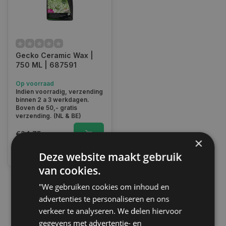
Gecko Ceramic Wax |
750 ML | 687591
Op voorraad
Indien voorradig, verzending
binnen 2 a 3 werkdagen.
Boven de 50,- gratis
verzending. (NL & BE)
€24,75
×
Vergelijk
Deze website maakt gebruik
van cookies.
"We gebruiken cookies om inhoud en
1
advertenties te personaliseren en ons
verkeer te analyseren. We delen hiervoor
gegevens met advertentie- en