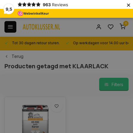
×
963
Reviews
9,5
0
Tot 30 dagen retour sturen.
Op werkdagen voor 14.00 uur best
Terug
Producten getagd met KLAARLACK
Filters