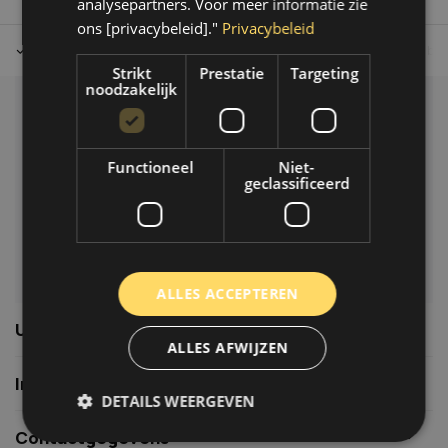
analysepartners. Voor meer informatie zie
ons [privacybeleid]."
Privacybeleid
Tot 30 dagen retour sturen.
Op werkdagen voor 14.00 uur bes
Strikt
Prestatie
Targeting
noodzakelijk
Klantenservice
Veelgestelde vragen
Functioneel
Niet-
06-39119169
geclassificeerd
info@autoklusser.nl
ALLES ACCEPTEREN
Usefull links
ALLES AFWIJZEN
Informatie
DETAILS WEERGEVEN
Contactgegevens