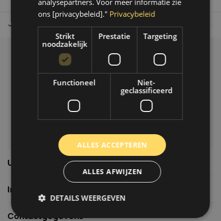
analysepartners. Voor meer informatie zie
ons [privacybeleid]."
Privacybeleid
Tot 30 dagen retour sturen.
Op werkdagen voor 14.00 uur bes
Strikt
Prestatie
Targeting
noodzakelijk
Klantenservice
Veelgestelde vragen
Functioneel
Niet-
06-39119169
geclassificeerd
info@autoklusser.nl
ALLES ACCEPTEREN
Usefull links
ALLES AFWIJZEN
Informatie
DETAILS WEERGEVEN
Contactgegevens