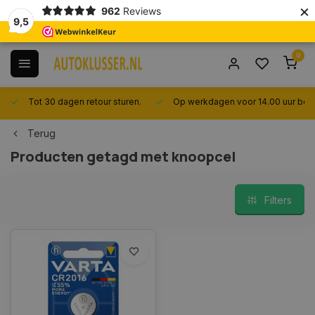
×
962
Reviews
9,5
0
Tot 30 dagen retour sturen.
Op werkdagen voor 14.00 uur best
Terug
Producten getagd met knoopcel
Filters