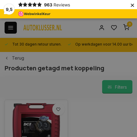
×
963
Reviews
9,5
0
Tot 30 dagen retour sturen.
Op werkdagen voor 14.00 uur best
Terug
Producten getagd met koppeling
Filters