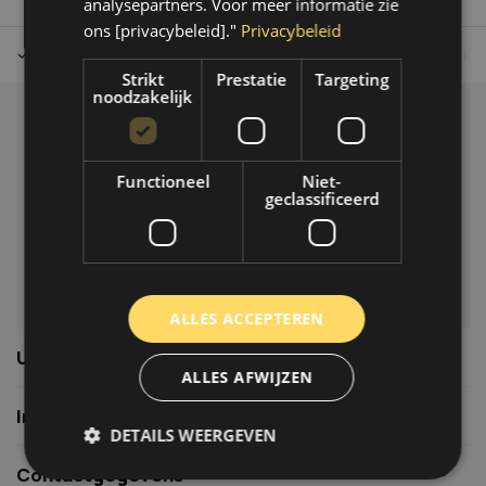
analysepartners. Voor meer informatie zie
ons [privacybeleid]."
Privacybeleid
Tot 30 dagen retour sturen.
Op werkdagen voor 14.00 uur bes
Strikt
Prestatie
Targeting
noodzakelijk
Klantenservice
Veelgestelde vragen
Functioneel
Niet-
06-39119169
geclassificeerd
info@autoklusser.nl
ALLES ACCEPTEREN
Usefull links
ALLES AFWIJZEN
Informatie
DETAILS WEERGEVEN
Contactgegevens