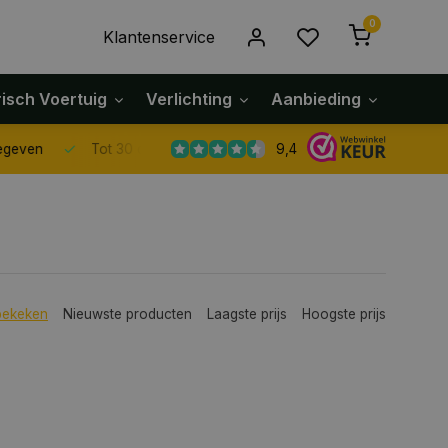
0
Klantenservice
risch Voertuig
Verlichting
Aanbieding
Klach
9,4
Tot 30 dagen retour sturen.
bekeken
Nieuwste producten
Laagste prijs
Hoogste prijs