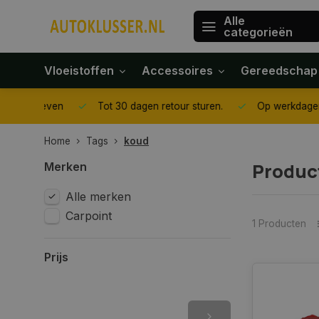
Alle
categorieën
Vloeistoffen
Accessoires
Gereedschap
gegeven
Tot 30 dagen retour sturen.
Op werkdagen voor 1
Home
Tags
koud
Produc
Merken
Alle merken
Carpoint
1 Producten
Prijs