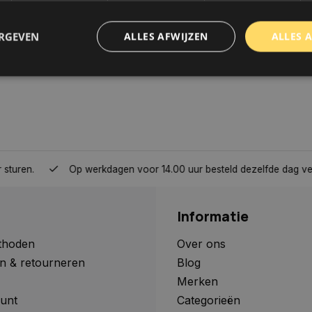
ERGEVEN
ALLES AFWIJZEN
ALLES 
trikt noodzakelijk
Prestatie
Targeting
Functioneel
Niet-geclassificee
 cookies maken de kernfunctionaliteiten van de website mogelijk, zoals gebruikersaanm
bsite kan niet goed worden gebruikt zonder de strikt noodzakelijke cookies.
Aanbieder
/
Domein
Vervaldatum
Omschrijving
Op werkdagen voor 14.00 uur besteld dezelfde dag verzonden, 
www.autoklusser.nl
1 jaar
Dit cookie wordt gebruikt om de
gebruiker voor het gebruik van c
te onthouden.
Informatie
www.autoklusser.nl
29 minuten
Dit cookie wordt gebruikt om een 
53 seconden
op te slaan voor uw huidige sessi
sessie ID wordt gebruikt om een v
thoden
Over ons
consistente gebruikerservaring t
n & retourneren
Blog
te zorgen dat pagina wijzigingen o
worden onthouden van pagina naa
Merken
geen persoonlijke gegevens op.
unt
Categorieën
29 minuten
Deze cookie wordt gebruikt om on
Cloudflare Inc.
Google Privacy Policy
57 seconden
maken tussen mensen en bots. Dit
.webshopapp.com