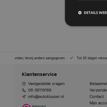
DETAILS WE
S
Strikt noodzakelijke
accountbeheer. De we
Naam
nden, tenzij anders aangegeven
Tot 30 dagen retour sturen.
COOKIELAW_STATS
Klantenservice
session_id
Veelgestelde vragen
Betaalme
06-39119169
Verzende
info@autoklusser.nl
Contact
Mijn acco
__cf_bm