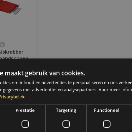
IJskrabber
 handschoen
ad
e maakt gebruik van cookies.
en voor 14.00
d, dezelfde dag
kies om inhoud en advertenties te personaliseren en ons verkee
 Boven de 50,-
r gegevens met advertentie- en analysepartners. Voor meer infor
ending. (NL &
Privacybeleid
Prestatie
Targeting
Functioneel
k