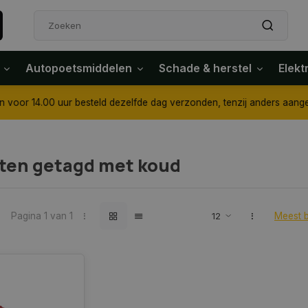
Autopoetsmiddelen
Schade & herstel
Elekt
4.00 uur besteld dezelfde dag verzonden, tenzij anders aangegeven
ten getagd met koud
Pagina 1 van 1
Meest 