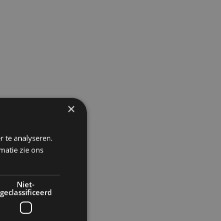
×
r te analyseren.
matie zie ons
Niet-
geclassificeerd