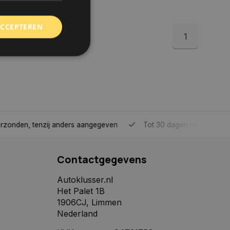
ACCEPTEREN
1
rd
elding en
tenzij anders aangegeven
Tot 30 dagen retour sturen.
 toestemming van de
ookies op de website
Contactgegevens
identificatiecode
e op de website. De
eilige en
Autoklusser.nl
e behouden, ervoor
Het Palet 1B
f item selecties
r pagina. Het slaat
1906CJ, Limmen
Nederland
derscheid te
 is gunstig voor de