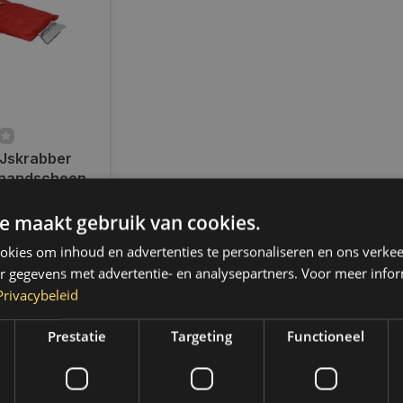
IJskrabber
 handschoen
ad
e maakt gebruik van cookies.
en voor 14.00
d, dezelfde dag
kies om inhoud en advertenties te personaliseren en ons verkee
 Boven de 50,-
r gegevens met advertentie- en analysepartners. Voor meer infor
ending. (NL &
Privacybeleid
Prestatie
Targeting
Functioneel
k