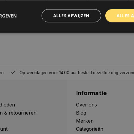
ERGEVEN
ALLES AFWIJZEN
ALLES 
trikt noodzakelijk
Prestatie
Targeting
Functioneel
Niet-geclassificee
 cookies maken de kernfunctionaliteiten van de website mogelijk, zoals gebruikersaanm
bsite kan niet goed worden gebruikt zonder de strikt noodzakelijke cookies.
Aanbieder
/
Domein
Vervaldatum
Omschrijving
Op werkdagen voor 14.00 uur besteld dezelfde dag verzonden, 
www.autoklusser.nl
1 jaar
Dit cookie wordt gebruikt om de
gebruiker voor het gebruik van c
te onthouden.
Informatie
www.autoklusser.nl
29 minuten
Dit cookie wordt gebruikt om een 
53 seconden
op te slaan voor uw huidige sessi
sessie ID wordt gebruikt om een v
thoden
Over ons
consistente gebruikerservaring t
n & retourneren
Blog
te zorgen dat pagina wijzigingen o
worden onthouden van pagina naa
Merken
geen persoonlijke gegevens op.
unt
Categorieën
29 minuten
Deze cookie wordt gebruikt om on
Cloudflare Inc.
Google Privacy Policy
57 seconden
maken tussen mensen en bots. Dit
.webshopapp.com