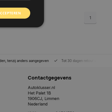
ACCEPTEREN
1
rd
elding en
tenzij anders aangegeven
Tot 30 dagen retour sturen.
 toestemming van de
ookies op de website
Contactgegevens
identificatiecode
e op de website. De
eilige en
Autoklusser.nl
e behouden, ervoor
Het Palet 1B
f item selecties
r pagina. Het slaat
1906CJ, Limmen
Nederland
derscheid te
 is gunstig voor de