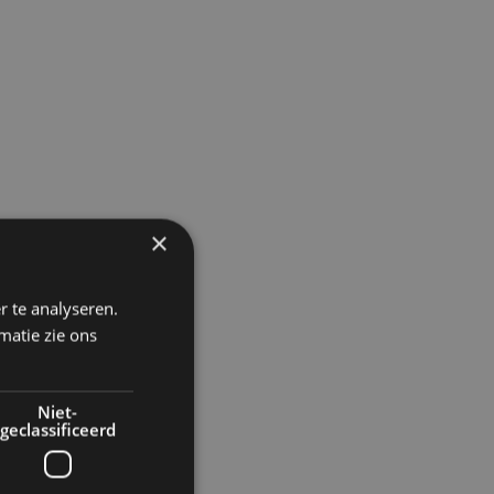
×
r te analyseren.
matie zie ons
Niet-
geclassificeerd