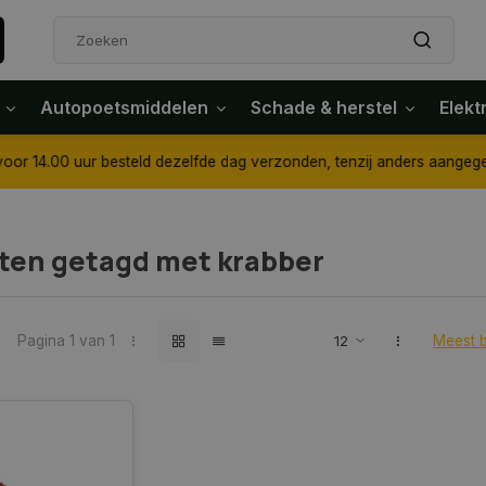
Autopoetsmiddelen
Schade & herstel
Elekt
4.00 uur besteld dezelfde dag verzonden, tenzij anders aangegeven
ten getagd met krabber
Pagina 1 van 1
Meest 