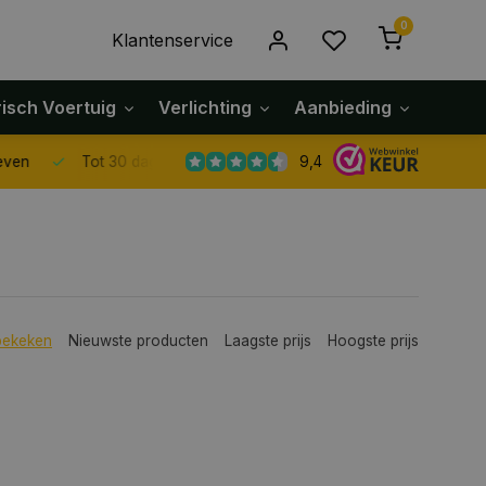
0
Klantenservice
risch Voertuig
Verlichting
Aanbieding
Klach
9,4
Tot 30 dagen retour sturen.
bekeken
Nieuwste producten
Laagste prijs
Hoogste prijs