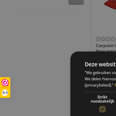
Carpoint 
Plexi met
Op voorra
Deze websit
Op werkdag
uur bestel
"We gebruiken coo
verzonden.
We delen hiervoo
gratis verz
[privacybeleid]."
BE)
9,5
€2,99
Strikt
noodzakelijk
Vergelij