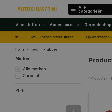
Alle
categorieën
Vloeistoffen
Accessoires
Gereedschap
gegeven
Tot 30 dagen retour sturen.
Op werkdagen voor 1
Home
Tags
krabber
Produc
Merken
Alle merken
Carpoint
1 Producten
Prijs