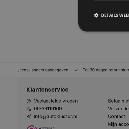
DETAILS WE
S
Strikt noodzakelijke
accountbeheer. De we
Naam
nden, tenzij anders aangegeven
Tot 30 dagen retour sturen.
COOKIELAW_STATS
Klantenservice
session_id
Veelgestelde vragen
Betaalme
06-39119169
Verzende
info@autoklusser.nl
Contact
Mijn acco
__cf_bm