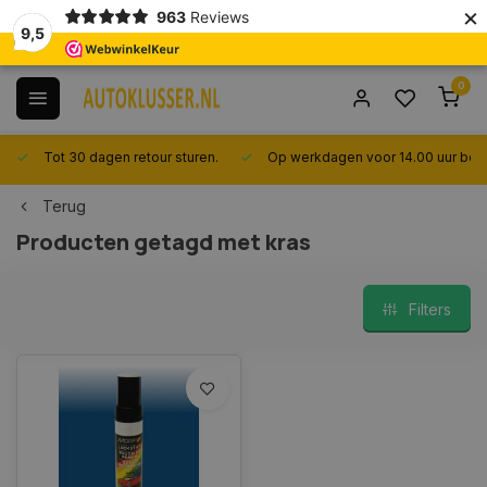
×
963
Reviews
9,5
0
Tot 30 dagen retour sturen.
Op werkdagen voor 14.00 uur best
Terug
Producten getagd met kras
Filters