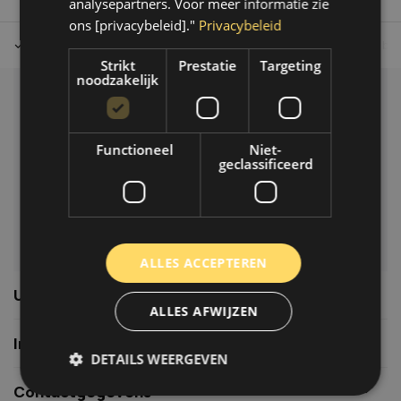
analysepartners. Voor meer informatie zie
ons [privacybeleid]."
Privacybeleid
Tot 30 dagen retour sturen.
Op werkdagen voor 14.00 uur bes
Strikt
Prestatie
Targeting
noodzakelijk
Klantenservice
Veelgestelde vragen
Functioneel
Niet-
06-39119169
geclassificeerd
info@autoklusser.nl
ALLES ACCEPTEREN
Usefull links
ALLES AFWIJZEN
Informatie
DETAILS WEERGEVEN
Contactgegevens