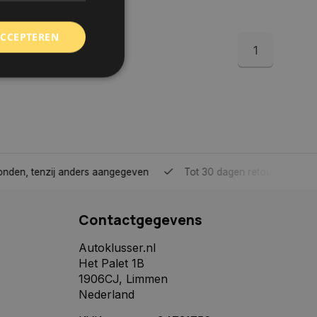
ACCEPTEREN
1
rd
elding en
tenzij anders aangegeven
Tot 30 dagen retour sturen.
 toestemming van de
ookies op de website
Contactgegevens
identificatiecode
e op de website. De
eilige en
Autoklusser.nl
e behouden, ervoor
Het Palet 1B
f item selecties
r pagina. Het slaat
1906CJ, Limmen
Nederland
derscheid te
 is gunstig voor de