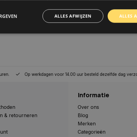
ERGEVEN
ALLES AFWIJZEN
ALLES 
trikt noodzakelijk
Prestatie
Targeting
Functioneel
Niet-geclassificee
 cookies maken de kernfunctionaliteiten van de website mogelijk, zoals gebruikersaanm
bsite kan niet goed worden gebruikt zonder de strikt noodzakelijke cookies.
Aanbieder
/
Domein
Vervaldatum
Omschrijving
Op werkdagen voor 14.00 uur besteld dezelfde dag verzonden, 
www.autoklusser.nl
1 jaar
Dit cookie wordt gebruikt om de
gebruiker voor het gebruik van c
te onthouden.
Informatie
www.autoklusser.nl
29 minuten
Dit cookie wordt gebruikt om een 
53 seconden
op te slaan voor uw huidige sessi
sessie ID wordt gebruikt om een v
thoden
Over ons
consistente gebruikerservaring t
n & retourneren
Blog
te zorgen dat pagina wijzigingen o
worden onthouden van pagina naa
Merken
geen persoonlijke gegevens op.
unt
Categorieën
29 minuten
Deze cookie wordt gebruikt om on
Cloudflare Inc.
Google Privacy Policy
57 seconden
maken tussen mensen en bots. Dit
.webshopapp.com