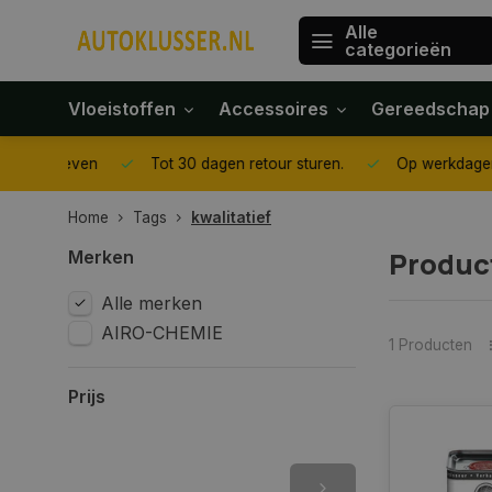
Alle
categorieën
Vloeistoffen
Accessoires
Gereedschap
gegeven
Tot 30 dagen retour sturen.
Op werkdagen voor 1
Home
Tags
kwalitatief
Produc
Merken
Alle merken
AIRO-CHEMIE
1 Producten
Prijs