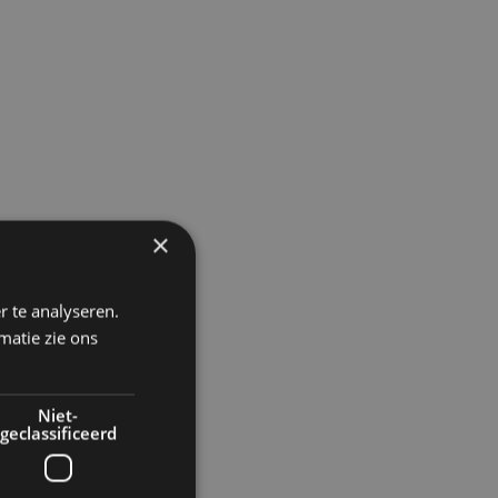
×
r te analyseren.
matie zie ons
Niet-
geclassificeerd