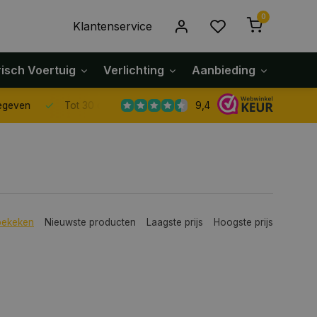
0
Klantenservice
risch Voertuig
Verlichting
Aanbieding
Klach
9,4
Tot 30 dagen retour sturen.
bekeken
Nieuwste producten
Laagste prijs
Hoogste prijs