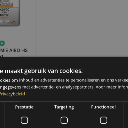
MIE AIRO HS
YL
ER VOOR IN
ad
LAK
e maakt gebruik van cookies.
radig,
 binnen 2 a 3
kies om inhoud en advertenties te personaliseren en ons verkee
 Boven de 50,-
r gegevens met advertentie- en analysepartners. Voor meer infor
ending. (NL &
Privacybeleid
Prestatie
Targeting
Functioneel
k