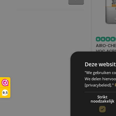
AIRO-CHE
VOC ACR
VERHARD
Op voorra
BLANKE 
Deze websit
Indien voor
verzending
"We gebruiken coo
werkdagen.
We delen hiervoo
gratis verz
[privacybeleid]."
BE)
9,5
€17,36
Strikt
noodzakelijk
Vergelij