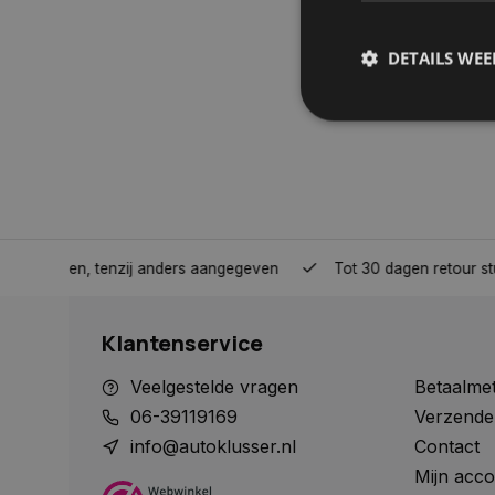
DETAILS WE
S
Strikt noodzakelijke
accountbeheer. De we
Naam
nden, tenzij anders aangegeven
Tot 30 dagen retour sturen.
COOKIELAW_STATS
Klantenservice
session_id
Veelgestelde vragen
Betaalme
06-39119169
Verzende
info@autoklusser.nl
Contact
Mijn acco
__cf_bm