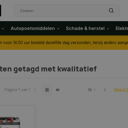
Autopoetsmiddelen
Schade & herstel
Elekt
4.00 uur besteld dezelfde dag verzonden, tenzij anders aangegeven
ten getagd met kwalitatief
Pagina 1 van 1
Meest 