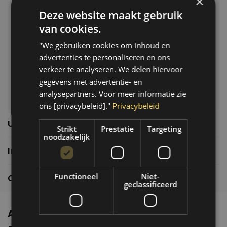
×
Deze website maakt gebruik
Klantenservice
van cookies.
Veelgestelde vragen
"We gebruiken cookies om inhoud en
06-39119169
advertenties te personaliseren en ons
info@autoklusser.nl
verkeer te analyseren. We delen hiervoor
gegevens met advertentie- en
analysepartners. Voor meer informatie zie
ons [privacybeleid]."
Privacybeleid
Usefull links
Strikt
Prestatie
Targeting
noodzakelijk
Informatie
Functioneel
Niet-
Contactgegevens
geclassificeerd
Altijd de nieuwste producten en