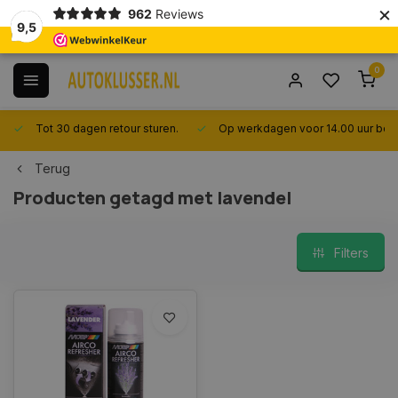
×
962
Reviews
9,5
0
Tot 30 dagen retour sturen.
Op werkdagen voor 14.00 uur best
Terug
Producten getagd met lavendel
Filters