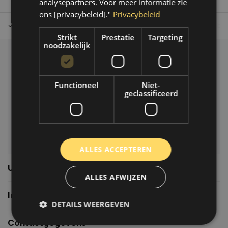
analysepartners. Voor meer informatie zie
ons [privacybeleid]."
Privacybeleid
Tot 30 dagen retour sturen.
Op werkdagen voor 14.00 uur bes
Strikt
Prestatie
Targeting
noodzakelijk
Klantenservice
Veelgestelde vragen
Functioneel
Niet-
06-39119169
geclassificeerd
info@autoklusser.nl
ALLES ACCEPTEREN
Usefull links
ALLES AFWIJZEN
Informatie
DETAILS WEERGEVEN
Contactgegevens