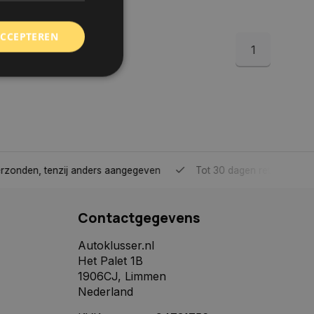
ACCEPTEREN
1
rd
elding en
tenzij anders aangegeven
Tot 30 dagen retour sturen.
 toestemming van de
ookies op de website
Contactgegevens
identificatiecode
e op de website. De
eilige en
Autoklusser.nl
e behouden, ervoor
Het Palet 1B
f item selecties
r pagina. Het slaat
1906CJ, Limmen
Nederland
derscheid te
 is gunstig voor de