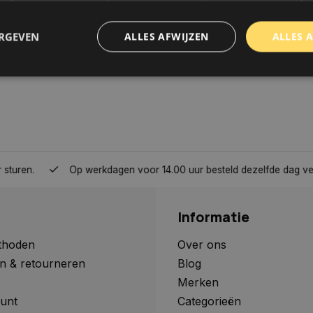
ERGEVEN
ALLES AFWIJZEN
ALLES 
trikt noodzakelijk
Prestatie
Targeting
Functioneel
Niet-geclassificee
 cookies maken de kernfunctionaliteiten van de website mogelijk, zoals gebruikersaanm
bsite kan niet goed worden gebruikt zonder de strikt noodzakelijke cookies.
Aanbieder
/
Domein
Vervaldatum
Omschrijving
Op werkdagen voor 14.00 uur besteld dezelfde dag verzonden, 
www.autoklusser.nl
1 jaar
Dit cookie wordt gebruikt om de
gebruiker voor het gebruik van c
te onthouden.
Informatie
www.autoklusser.nl
29 minuten
Dit cookie wordt gebruikt om een 
53 seconden
op te slaan voor uw huidige sessi
sessie ID wordt gebruikt om een v
thoden
Over ons
consistente gebruikerservaring t
n & retourneren
Blog
te zorgen dat pagina wijzigingen o
worden onthouden van pagina naa
Merken
geen persoonlijke gegevens op.
unt
Categorieën
29 minuten
Deze cookie wordt gebruikt om on
Cloudflare Inc.
Google Privacy Policy
57 seconden
maken tussen mensen en bots. Dit
.webshopapp.com