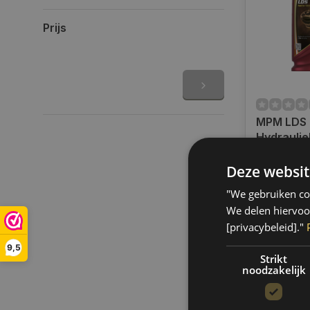
Prijs
MPM LDS
Hydraulie
/ Peugeot |
Op voorra
26001
Deze websit
Op werkdag
uur bestel
"We gebruiken coo
verzonden.
We delen hiervoo
gratis verz
[privacybeleid]."
BE)
9,5
€25,95
Strikt
noodzakelijk
Vergelij