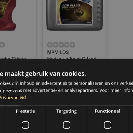
MPM LDS
kolie Citroën
Hydrauliekolie Citroën
 1 Liter |
/ Peugeot | 20 Liter |
ad
Op voorraad
26020
e maakt gebruik van cookies.
en voor 14.00
Indien voorradig,
d, dezelfde dag
verzending binnen 2 a 3
kies om inhoud en advertenties te personaliseren en ons verkee
 Boven de 50,-
werkdagen. Boven de 50,-
r gegevens met advertentie- en analysepartners. Voor meer infor
ending. (NL &
gratis verzending. (NL &
Privacybeleid
BE)
€315,80
Prestatie
Targeting
Functioneel
k
Vergelijk