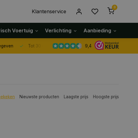
0
Klantenservice
risch Voertuig
Verlichting
Aanbieding
Klach
9,4
Tot 30 dagen retour sturen.
bekeken
Nieuwste producten
Laagste prijs
Hoogste prijs