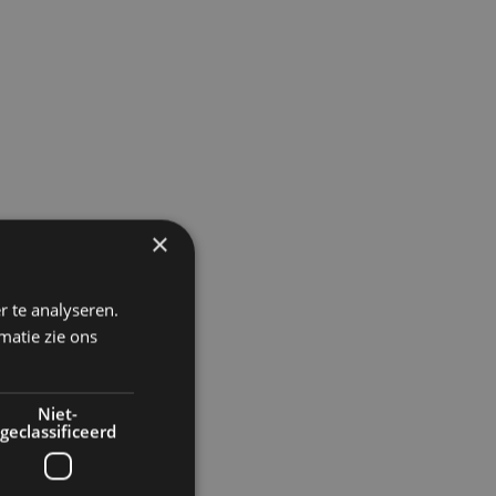
×
r te analyseren.
matie zie ons
Niet-
geclassificeerd