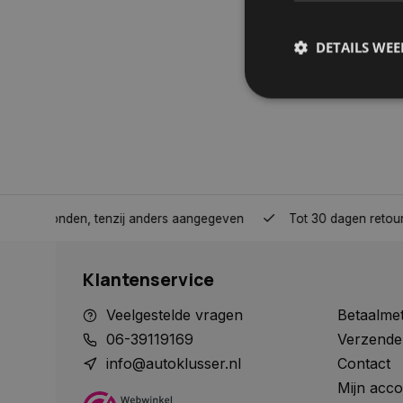
DETAILS WE
S
Strikt noodzakelijke
accountbeheer. De we
Naam
nden, tenzij anders aangegeven
Tot 30 dagen retour sturen.
COOKIELAW_STATS
Klantenservice
session_id
Veelgestelde vragen
Betaalme
06-39119169
Verzende
info@autoklusser.nl
Contact
Mijn acco
__cf_bm