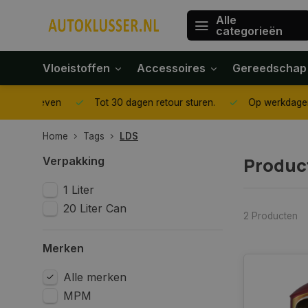
Alle
categorieën
Vloeistoffen
Accessoires
Gereedschap
gegeven
Tot 30 dagen retour sturen.
Op werkdagen voor 1
Home
Tags
LDS
Produc
Verpakking
1 Liter
20 Liter Can
2 Producten
Merken
Alle merken
MPM