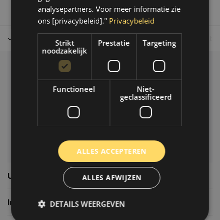
analysepartners. Voor meer informatie zie
ons [privacybeleid]."
Privacybeleid
Tot 30 dagen retour sturen.
Op werkdagen voor 14.00 uur bes
Strikt
Prestatie
Targeting
noodzakelijk
Klantenservice
Functioneel
Niet-
Veelgestelde vragen
geclassificeerd
06-39119169
info@autoklusser.nl
ALLES ACCEPTEREN
Usefull links
ALLES AFWIJZEN
Informatie
DETAILS WEERGEVEN