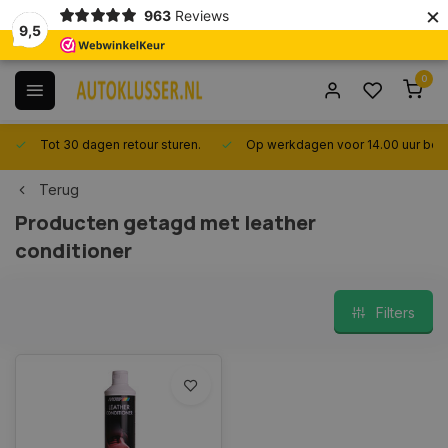
×
963
Reviews
9,5
0
Tot 30 dagen retour sturen.
Op werkdagen voor 14.00 uur best
Terug
Producten getagd met leather
conditioner
Filters