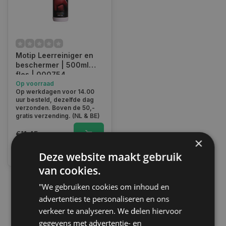
Motip Leerreiniger en
beschermer | 500ml
fles | 000754
Op voorraad
Op werkdagen voor 14.00
uur besteld, dezelfde dag
verzonden. Boven de 50,-
gratis verzending. (NL & BE)
€11,45
×
Vergelijk
Deze website maakt gebruik
van cookies.
"We gebruiken cookies om inhoud en
1
advertenties te personaliseren en ons
verkeer te analyseren. We delen hiervoor
gegevens met advertentie- en