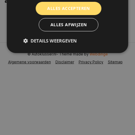
aanbiedingen weten?
ALLES ACCEPTEREN
Abonneer
ALLES AFWIJZEN
DETAILS WEERGEVEN
© Autoklusser.nl
- Theme made by
Webdinge
Algemene voorwaarden
Disclaimer
Privacy Policy
Sitemap
Strikt noodzakelijk
Prestatie
Targeting
Functioneel
Niet-geclassificeerd
Strikt noodzakelijke cookies maken de
kernfunctionaliteiten van de website mogelijk, zoals
gebruikersaanmelding en accountbeheer. De
website kan niet goed worden gebruikt zonder de
strikt noodzakelijke cookies.
Naam
Aanbieder
/
Domein
Vervaldat
COOKIELAW_STATS
www.autoklusser.nl
1 jaar