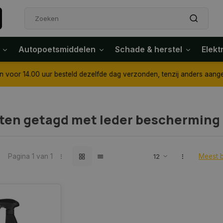
Autopoetsmiddelen
Schade & herstel
Elekt
4.00 uur besteld dezelfde dag verzonden, tenzij anders aangegeven
ten getagd met leder bescherming
Pagina 1 van 1
Meest 