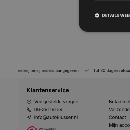
DETAILS WE
S
Strikt noodzakelijke
accountbeheer. De we
Naam
nden, tenzij anders aangegeven
Tot 30 dagen retour sturen.
COOKIELAW_STATS
Klantenservice
session_id
Veelgestelde vragen
Betaalme
06-39119169
Verzende
info@autoklusser.nl
Contact
Mijn acco
__cf_bm