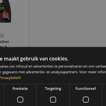
ather
er &
 | 750 ML |
ad
e maakt gebruik van cookies.
radig,
 binnen 2 a 3
kies om inhoud en advertenties te personaliseren en ons verkee
 Boven de 50,-
r gegevens met advertentie- en analysepartners. Voor meer infor
ending. (NL &
Privacybeleid
Prestatie
Targeting
Functioneel
k