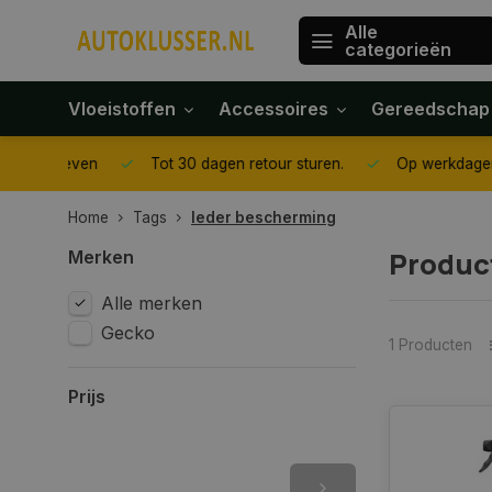
Alle
categorieën
Vloeistoffen
Accessoires
Gereedschap
gegeven
Tot 30 dagen retour sturen.
Op werkdagen voor 1
Home
Tags
leder bescherming
Produc
Merken
Alle merken
Gecko
1 Producten
Prijs