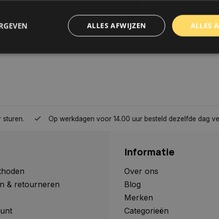
ERGEVEN
ALLES AFWIJZEN
ALLES 
trikt noodzakelijk
Prestatie
Targeting
Functioneel
Niet-geclassificee
 cookies maken de kernfunctionaliteiten van de website mogelijk, zoals gebruikersaanm
bsite kan niet goed worden gebruikt zonder de strikt noodzakelijke cookies.
Aanbieder
/
Domein
Vervaldatum
Omschrijving
Op werkdagen voor 14.00 uur besteld dezelfde dag verzonden, 
www.autoklusser.nl
1 jaar
Dit cookie wordt gebruikt om de
gebruiker voor het gebruik van c
te onthouden.
Informatie
www.autoklusser.nl
29 minuten
Dit cookie wordt gebruikt om een 
53 seconden
op te slaan voor uw huidige sessi
sessie ID wordt gebruikt om een v
thoden
Over ons
consistente gebruikerservaring t
n & retourneren
Blog
te zorgen dat pagina wijzigingen o
worden onthouden van pagina naa
Merken
geen persoonlijke gegevens op.
unt
Categorieën
29 minuten
Deze cookie wordt gebruikt om on
Cloudflare Inc.
Google Privacy Policy
57 seconden
maken tussen mensen en bots. Dit
.webshopapp.com