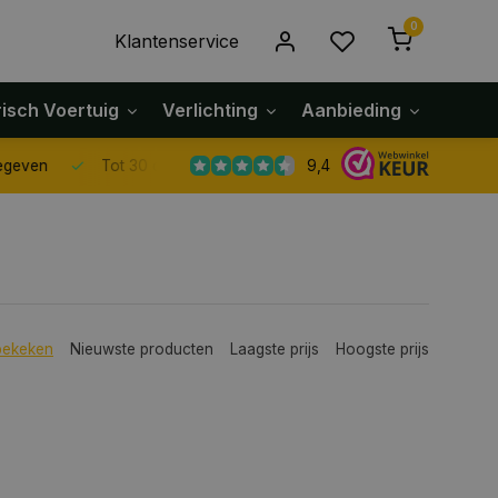
0
Klantenservice
risch Voertuig
Verlichting
Aanbieding
Klach
9,4
Tot 30 dagen retour sturen.
bekeken
Nieuwste producten
Laagste prijs
Hoogste prijs