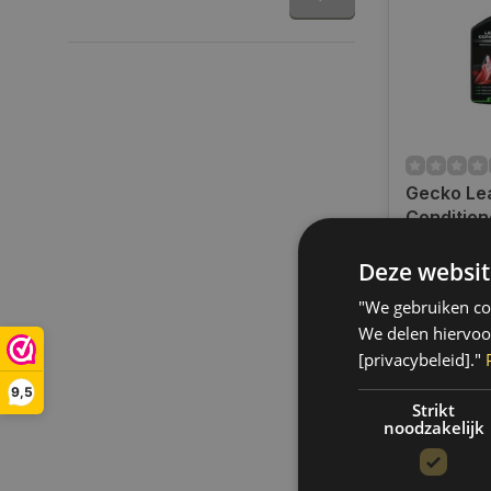
Gecko Le
Condition
Protector
Op voorra
687542
Deze websit
Indien voor
verzending
"We gebruiken coo
werkdagen.
We delen hiervoo
gratis verz
[privacybeleid]."
BE)
9,5
€15,50
Strikt
noodzakelijk
Vergelij