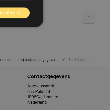
ACCEPTEREN
1
rd
elding en
tenzij anders aangegeven
Tot 30 dagen retour sturen.
 toestemming van de
ookies op de website
Contactgegevens
identificatiecode
e op de website. De
eilige en
Autoklusser.nl
e behouden, ervoor
Het Palet 1B
f item selecties
r pagina. Het slaat
1906CJ, Limmen
Nederland
derscheid te
 is gunstig voor de