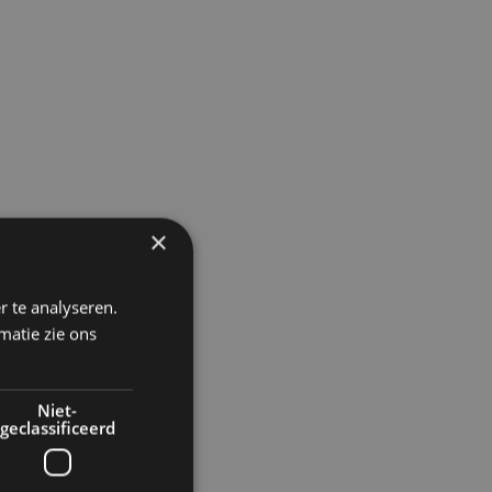
×
r te analyseren.
matie zie ons
Niet-
geclassificeerd